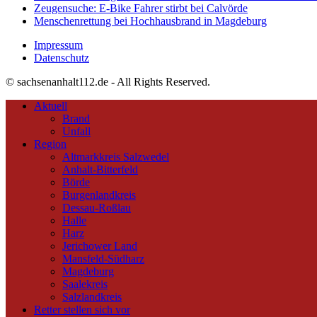
Zeugensuche: E-Bike Fahrer stirbt bei Calvörde
Menschenrettung bei Hochhausbrand in Magdeburg
Impressum
Datenschutz
© sachsenanhalt112.de - All Rights Reserved.
Aktuell
Brand
Unfall
Region
Altmarkkreis Salzwedel
Anhalt-Bitterfeld
Börde
Burgenlandkreis
Dessau-Roßlau
Halle
Harz
Jerichower Land
Mansfeld-Südharz
Magdeburg
Saalekreis
Salzlandkreis
Retter stellen sich vor