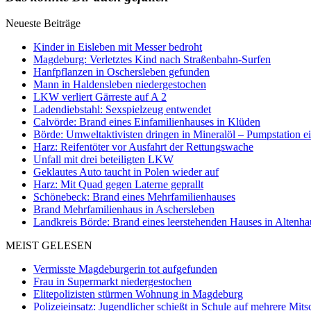
Neueste Beiträge
Kinder in Eisleben mit Messer bedroht
Magdeburg: Verletztes Kind nach Straßenbahn-Surfen
Hanfpflanzen in Oschersleben gefunden
Mann in Haldensleben niedergestochen
LKW verliert Gärreste auf A 2
Ladendiebstahl: Sexspielzeug entwendet
Calvörde: Brand eines Einfamilienhauses in Klüden
Börde: Umweltaktivisten dringen in Mineralöl – Pumpstation e
Harz: Reifentöter vor Ausfahrt der Rettungswache
Unfall mit drei beteiligten LKW
Geklautes Auto taucht in Polen wieder auf
Harz: Mit Quad gegen Laterne geprallt
Schönebeck: Brand eines Mehrfamilienhauses
Brand Mehrfamilienhaus in Aschersleben
Landkreis Börde: Brand eines leerstehenden Hauses in Altenh
MEIST GELESEN
Vermisste Magdeburgerin tot aufgefunden
Frau in Supermarkt niedergestochen
Elitepolizisten stürmen Wohnung in Magdeburg
Polizeieinsatz: Jugendlicher schießt in Schule auf mehrere Mits