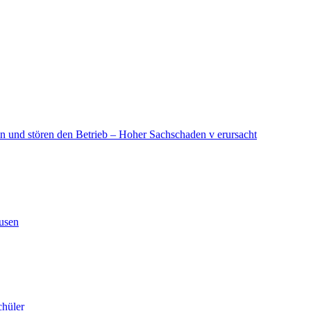
in und stören den Betrieb – Hoher Sachschaden v erursacht
ausen
chüler