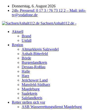
Donnerstag, 6. August 2026
24h- Presseruf: 0 17 3 / 76 73 12 2 – Mail: info-
tv@vodafone.de
SachsenAnhalt112.de -
Aktuell
Brand
Unfall
Region
Altmarkkreis Salzwedel
Anhalt-Bitterfeld
Börde
Burgenlandkreis
Dessau-Roßlau
Halle
Harz
Jerichower Land
Mansfeld-Südharz
Magdeburg
Saalekreis
Salzlandkreis
Retter stellen sich vor
ASB Wasserrettungsdienst Magdeburg