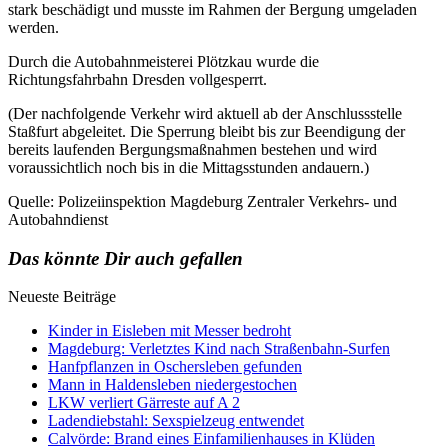
stark beschädigt und musste im Rahmen der Bergung umgeladen
werden.
Durch die Autobahnmeisterei Plötzkau wurde die
Richtungsfahrbahn Dresden vollgesperrt.
(Der nachfolgende Verkehr wird aktuell ab der Anschlussstelle
Staßfurt abgeleitet. Die Sperrung bleibt bis zur Beendigung der
bereits laufenden Bergungsmaßnahmen bestehen und wird
voraussichtlich noch bis in die Mittagsstunden andauern.)
Quelle: Polizeiinspektion Magdeburg Zentraler Verkehrs- und
Autobahndienst
Das könnte Dir auch gefallen
Neueste Beiträge
Kinder in Eisleben mit Messer bedroht
Magdeburg: Verletztes Kind nach Straßenbahn-Surfen
Hanfpflanzen in Oschersleben gefunden
Mann in Haldensleben niedergestochen
LKW verliert Gärreste auf A 2
Ladendiebstahl: Sexspielzeug entwendet
Calvörde: Brand eines Einfamilienhauses in Klüden