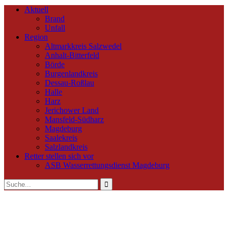
Aktuell
Brand
Unfall
Region
Altmarkkreis Salzwedel
Anhalt-Bitterfeld
Börde
Burgenlandkreis
Dessau-Roßlau
Halle
Harz
Jerichower Land
Mansfeld-Südharz
Magdeburg
Saalekreis
Salzlandkreis
Retter stellen sich vor
ASB Wasserrettungsdienst Magdeburg