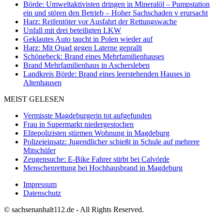
Börde: Umweltaktivisten dringen in Mineralöl – Pumpstation
ein und stören den Betrieb – Hoher Sachschaden v erursacht
Harz: Reifentöter vor Ausfahrt der Rettungswache
Unfall mit drei beteiligten LKW
Geklautes Auto taucht in Polen wieder auf
Harz: Mit Quad gegen Laterne geprallt
Schönebeck: Brand eines Mehrfamilienhauses
Brand Mehrfamilienhaus in Aschersleben
Landkreis Börde: Brand eines leerstehenden Hauses in
Altenhausen
MEIST GELESEN
Vermisste Magdeburgerin tot aufgefunden
Frau in Supermarkt niedergestochen
Elitepolizisten stürmen Wohnung in Magdeburg
Polizeieinsatz: Jugendlicher schießt in Schule auf mehrere
Mitschüler
Zeugensuche: E-Bike Fahrer stirbt bei Calvörde
Menschenrettung bei Hochhausbrand in Magdeburg
Impressum
Datenschutz
© sachsenanhalt112.de - All Rights Reserved.