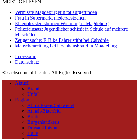
MEIST GELESEN
Vermisste Magdeburgerin tot aufgefunden
Frau in Supermarkt niedergestochen
Elitepolizisten stürmen Wohnung in Magdeburg
Polizeieinsatz: Jugendlicher schießt in Schule auf mehrere
Mitschüler
Zeugensuche: E-Bike Fahrer stirbt bei Calvörde
Menschenrettung bei Hochhausbrand in Magdeburg
Impressum
Datenschutz
© sachsenanhalt112.de - All Rights Reserved.
Aktuell
Brand
Unfall
Region
Altmarkkreis Salzwedel
Anhalt-Bitterfeld
Börde
Burgenlandkreis
Dessau-Roßlau
Halle
Harz