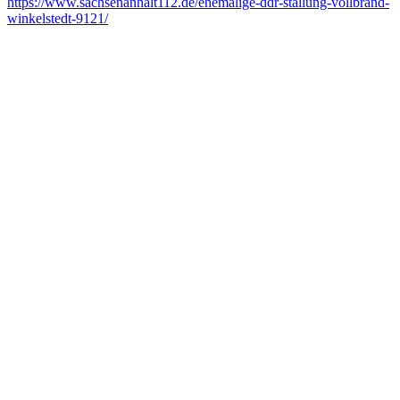
https://www.sachsenanhalt112.de/ehemalige-ddr-stallung-vollbrand-
winkelstedt-9121/