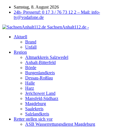
Samstag, 8. August 2026
24h- Presseruf: 0 17 3 / 76 73 12 2 – Mail: info-
tv@vodafone.de
SachsenAnhalt112.de -
Aktuell
Brand
Unfall
Region
Altmarkkreis Salzwedel
Anhalt-Bitterfeld
Börde
Burgenlandkreis
Dessau-Roßlau
Halle
Harz
Jerichower Land
Mansfeld-Südharz
Magdeburg
Saalekreis
Salzlandkreis
Retter stellen sich vor
ASB Wasserrettungsdienst Magdeburg