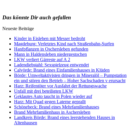
Das könnte Dir auch gefallen
Neueste Beiträge
Kinder in Eisleben mit Messer bedroht
Magdeburg: Verletztes Kind nach Straßenbahn-Surfen
Hanfpflanzen in Oschersleben gefunden
Mann in Haldensleben niedergestochen
LKW verliert Gärreste auf A 2
Ladendiebstahl: Sexspielzeug entwendet
Calvörde: Brand eines Einfamilienhauses in Klüden
Börde: Umweltaktivisten dringen in Mineralöl – Pumpstation
ein und stören den Betrieb – Hoher Sachschaden v erursacht
Harz: Reifentöter vor Ausfahrt der Rettungswache
Unfall mit drei beteiligten LKW
Geklautes Auto taucht in Polen wieder auf
Harz: Mit Quad gegen Laterne geprallt
Schönebeck: Brand eines Mehrfamilienhauses
Brand Mehrfamilienhaus in Aschersleben
Landkreis Börde: Brand eines leerstehenden Hauses in
Altenhausen