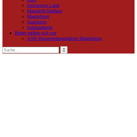
Jerichower Land
Mansfeld-Südharz
Magdeburg
Saalekreis
Salzlandkreis
Retter stellen sich vor
ASB Wasserrettungsdienst Magdeburg