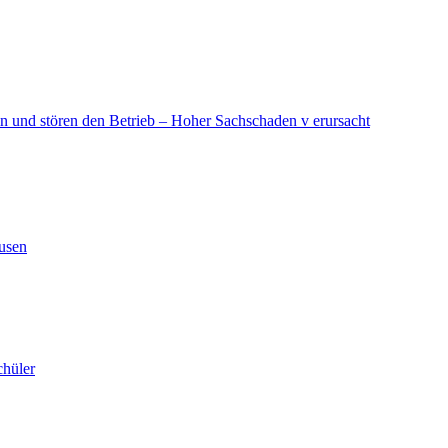
in und stören den Betrieb – Hoher Sachschaden v erursacht
ausen
chüler