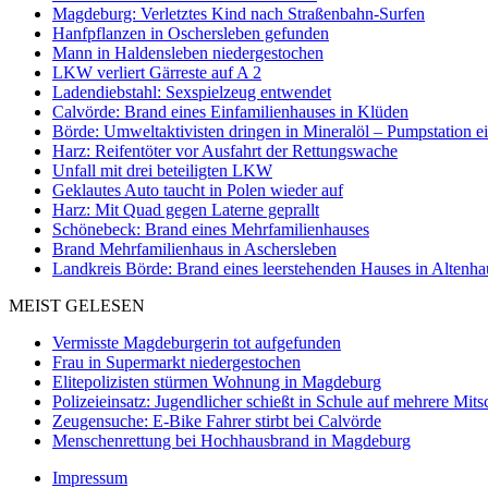
Magdeburg: Verletztes Kind nach Straßenbahn-Surfen
Hanfpflanzen in Oschersleben gefunden
Mann in Haldensleben niedergestochen
LKW verliert Gärreste auf A 2
Ladendiebstahl: Sexspielzeug entwendet
Calvörde: Brand eines Einfamilienhauses in Klüden
Börde: Umweltaktivisten dringen in Mineralöl – Pumpstation e
Harz: Reifentöter vor Ausfahrt der Rettungswache
Unfall mit drei beteiligten LKW
Geklautes Auto taucht in Polen wieder auf
Harz: Mit Quad gegen Laterne geprallt
Schönebeck: Brand eines Mehrfamilienhauses
Brand Mehrfamilienhaus in Aschersleben
Landkreis Börde: Brand eines leerstehenden Hauses in Altenh
MEIST GELESEN
Vermisste Magdeburgerin tot aufgefunden
Frau in Supermarkt niedergestochen
Elitepolizisten stürmen Wohnung in Magdeburg
Polizeieinsatz: Jugendlicher schießt in Schule auf mehrere Mits
Zeugensuche: E-Bike Fahrer stirbt bei Calvörde
Menschenrettung bei Hochhausbrand in Magdeburg
Impressum