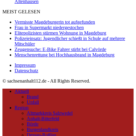
Altenhausen
MEIST GELESEN
Vermisste Magdeburgerin tot aufgefunden
Frau in Supermarkt niedergestochen
Elitepolizisten stürmen Wohnung in Magdeburg
Polizeieinsatz: Jugendlicher schießt in Schule auf mehrere
Mitschüler
Zeugensuche: E-Bike Fahrer stirbt bei Calvörde
Menschenrettung bei Hochhausbrand in Magdeburg
Impressum
Datenschutz
© sachsenanhalt112.de - All Rights Reserved.
Aktuell
Brand
Unfall
Region
Altmarkkreis Salzwedel
Anhalt-Bitterfeld
Börde
Burgenlandkreis
Dessau-Roßlau