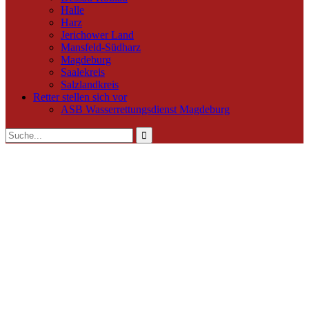
Halle
Harz
Jerichower Land
Mansfeld-Südharz
Magdeburg
Saalekreis
Salzlandkreis
Retter stellen sich vor
ASB Wasserrettungsdienst Magdeburg