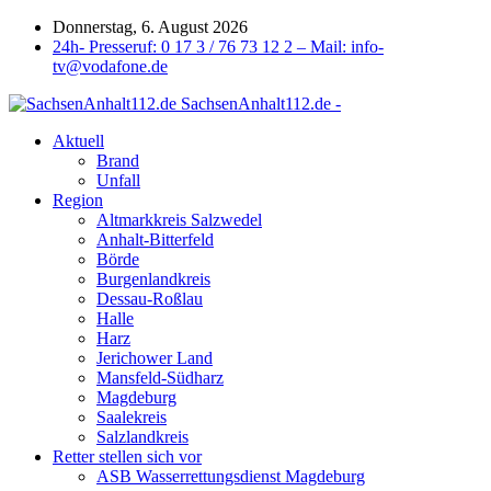
Donnerstag, 6. August 2026
24h- Presseruf: 0 17 3 / 76 73 12 2 – Mail: info-
tv@vodafone.de
SachsenAnhalt112.de -
Aktuell
Brand
Unfall
Region
Altmarkkreis Salzwedel
Anhalt-Bitterfeld
Börde
Burgenlandkreis
Dessau-Roßlau
Halle
Harz
Jerichower Land
Mansfeld-Südharz
Magdeburg
Saalekreis
Salzlandkreis
Retter stellen sich vor
ASB Wasserrettungsdienst Magdeburg