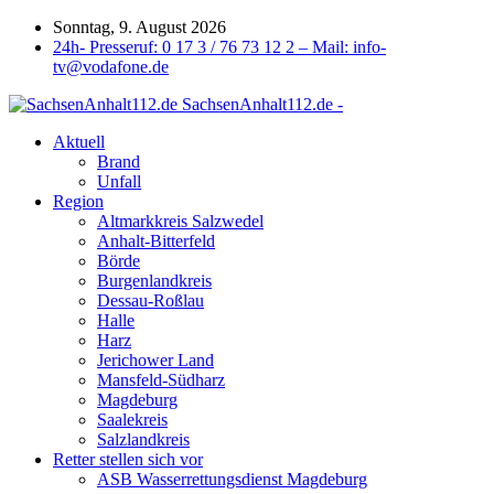
Sonntag, 9. August 2026
24h- Presseruf: 0 17 3 / 76 73 12 2 – Mail: info-
tv@vodafone.de
SachsenAnhalt112.de -
Aktuell
Brand
Unfall
Region
Altmarkkreis Salzwedel
Anhalt-Bitterfeld
Börde
Burgenlandkreis
Dessau-Roßlau
Halle
Harz
Jerichower Land
Mansfeld-Südharz
Magdeburg
Saalekreis
Salzlandkreis
Retter stellen sich vor
ASB Wasserrettungsdienst Magdeburg