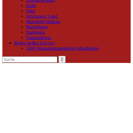
Dessau-Roßlau
Halle
Harz
Jerichower Land
Mansfeld-Südharz
Magdeburg
Saalekreis
Salzlandkreis
Retter stellen sich vor
ASB Wasserrettungsdienst Magdeburg