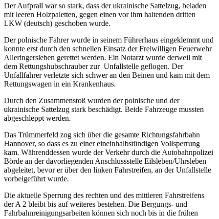
Der Aufprall war so stark, dass der ukrainische Sattelzug, beladen
mit leeren Holzpaletten, gegen einen vor ihm haltenden dritten
LKW (deutsch) geschoben wurde.
Der polnische Fahrer wurde in seinem Führerhaus eingeklemmt und
konnte erst durch den schnellen Einsatz der Freiwilligen Feuerwehr
Alleringersleben gerettet werden. Ein Notarzt wurde derweil mit
dem Rettungshubschrauber zur
Unfallstelle geflogen. Der
Unfallfahrer verletzte sich schwer an den Beinen und kam mit dem
Rettungswagen in ein Krankenhaus.
Durch den Zusammenstoß wurden der polnische und der
ukrainische Sattelzug stark beschädigt. Beide Fahrzeuge mussten
abgeschleppt werden.
Das Trümmerfeld zog sich über die gesamte Richtungsfahrbahn
Hannover, so dass es zu einer eineinhalbstündigen Vollsperrung
kam. Währenddessen wurde der Verkehr durch die Autobahnpolizei
Börde an der davorliegenden Anschlussstelle Eilsleben/Uhrsleben
abgeleitet, bevor er über den linken Fahrstreifen, an der Unfallstelle
vorbeigeführt wurde.
Die aktuelle Sperrung des rechten und des mittleren Fahrstreifens
der A 2 bleibt bis auf weiteres bestehen. Die Bergungs- und
Fahrbahnreinigungsarbeiten können sich noch bis in die frühen