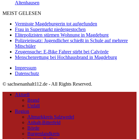
Altenhausen
MEIST GELESEN
Vermisste Magdeburgerin tot aufgefunden
Frau in Supermarkt niedergestochen
Elitepolizisten stürmen Wohnung in Magdeburg
Polizeieinsatz: Jugendlicher schießt in Schule auf mehrere
Mitschüler
Zeugensuche: E-Bike Fahrer stirbt bei Calvörde
Menschenrettung bei Hochhausbrand in Magdeburg
Impressum
Datenschutz
© sachsenanhalt112.de - All Rights Reserved.
Aktuell
Brand
Unfall
Region
Altmarkkreis Salzwedel
Anhalt-Bitterfeld
Börde
Burgenlandkreis