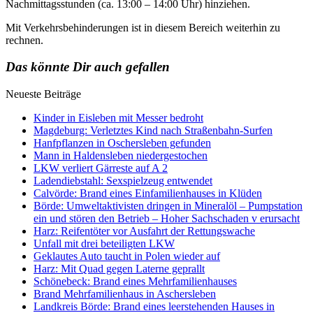
Nachmittagsstunden (ca. 13:00 – 14:00 Uhr) hinziehen.
Mit Verkehrsbehinderungen ist in diesem Bereich weiterhin zu
rechnen.
Das könnte Dir auch gefallen
Neueste Beiträge
Kinder in Eisleben mit Messer bedroht
Magdeburg: Verletztes Kind nach Straßenbahn-Surfen
Hanfpflanzen in Oschersleben gefunden
Mann in Haldensleben niedergestochen
LKW verliert Gärreste auf A 2
Ladendiebstahl: Sexspielzeug entwendet
Calvörde: Brand eines Einfamilienhauses in Klüden
Börde: Umweltaktivisten dringen in Mineralöl – Pumpstation
ein und stören den Betrieb – Hoher Sachschaden v erursacht
Harz: Reifentöter vor Ausfahrt der Rettungswache
Unfall mit drei beteiligten LKW
Geklautes Auto taucht in Polen wieder auf
Harz: Mit Quad gegen Laterne geprallt
Schönebeck: Brand eines Mehrfamilienhauses
Brand Mehrfamilienhaus in Aschersleben
Landkreis Börde: Brand eines leerstehenden Hauses in