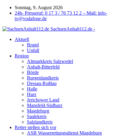
Sonntag, 9. August 2026
24h- Presseruf: 0 17 3 / 76 73 12 2 – Mail: info-
tv@vodafone.de
SachsenAnhalt112.de -
Aktuell
Brand
Unfall
Region
Altmarkkreis Salzwedel
Anhalt-Bitterfeld
Börde
Burgenlandkreis
Dessau-Roßlau
Halle
Harz
Jerichower Land
Mansfeld-Südharz
Magdeburg
Saalekreis
Salzlandkreis
Retter stellen sich vor
ASB Wasserrettungsdienst Magdeburg