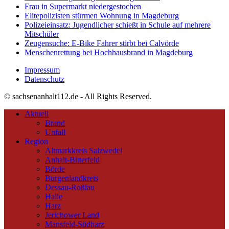
Frau in Supermarkt niedergestochen
Elitepolizisten stürmen Wohnung in Magdeburg
Polizeieinsatz: Jugendlicher schießt in Schule auf mehrere
Mitschüler
Zeugensuche: E-Bike Fahrer stirbt bei Calvörde
Menschenrettung bei Hochhausbrand in Magdeburg
Impressum
Datenschutz
© sachsenanhalt112.de - All Rights Reserved.
Aktuell
Brand
Unfall
Region
Altmarkkreis Salzwedel
Anhalt-Bitterfeld
Börde
Burgenlandkreis
Dessau-Roßlau
Halle
Harz
Jerichower Land
Mansfeld-Südharz