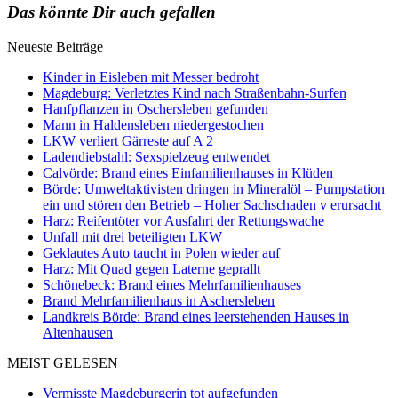
Das könnte Dir auch gefallen
Neueste Beiträge
Kinder in Eisleben mit Messer bedroht
Magdeburg: Verletztes Kind nach Straßenbahn-Surfen
Hanfpflanzen in Oschersleben gefunden
Mann in Haldensleben niedergestochen
LKW verliert Gärreste auf A 2
Ladendiebstahl: Sexspielzeug entwendet
Calvörde: Brand eines Einfamilienhauses in Klüden
Börde: Umweltaktivisten dringen in Mineralöl – Pumpstation
ein und stören den Betrieb – Hoher Sachschaden v erursacht
Harz: Reifentöter vor Ausfahrt der Rettungswache
Unfall mit drei beteiligten LKW
Geklautes Auto taucht in Polen wieder auf
Harz: Mit Quad gegen Laterne geprallt
Schönebeck: Brand eines Mehrfamilienhauses
Brand Mehrfamilienhaus in Aschersleben
Landkreis Börde: Brand eines leerstehenden Hauses in
Altenhausen
MEIST GELESEN
Vermisste Magdeburgerin tot aufgefunden