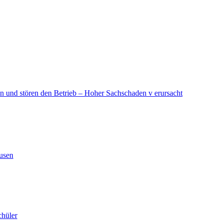
in und stören den Betrieb – Hoher Sachschaden v erursacht
ausen
chüler