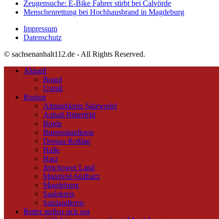
Zeugensuche: E-Bike Fahrer stirbt bei Calvörde
Menschenrettung bei Hochhausbrand in Magdeburg
Impressum
Datenschutz
© sachsenanhalt112.de - All Rights Reserved.
Aktuell
Brand
Unfall
Region
Altmarkkreis Salzwedel
Anhalt-Bitterfeld
Börde
Burgenlandkreis
Dessau-Roßlau
Halle
Harz
Jerichower Land
Mansfeld-Südharz
Magdeburg
Saalekreis
Salzlandkreis
Retter stellen sich vor