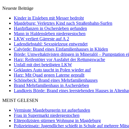
Neueste Beiträge
Kinder in Eisleben mit Messer bedroht
Magdeburg: Verletztes Kind nach Straßenbahn-Surfen
Hanfpflanzen in Oschersleben gefunden
Mann in Haldensleben niedergestochen
LKW verliert Gärreste auf A 2
Ladendiebstahl: Sexspielzeug entwendet
Calvörde: Brand eines Einfamilienhauses in Klüden
Börde: Umweltaktivisten dringen in Mineralöl – Pumpstation e
Harz: Reifentöter vor Ausfahrt der Rettungswache
Unfall mit drei beteiligten LKW
Geklautes Auto taucht in Polen wieder auf
Harz: Mit Quad gegen Laterne geprallt
Schönebeck: Brand eines Mehrfamilienhauses
Brand Mehrfamilienhaus in Aschersleben
Landkreis Börde: Brand eines leerstehenden Hauses in Altenh
MEIST GELESEN
Vermisste Magdeburgerin tot aufgefunden
Frau in Supermarkt niedergestochen
Elitepolizisten stürmen Wohnung in Magdeburg
Polizeieinsatz: Jugendlicher schießt in Schule auf mehrere Mits