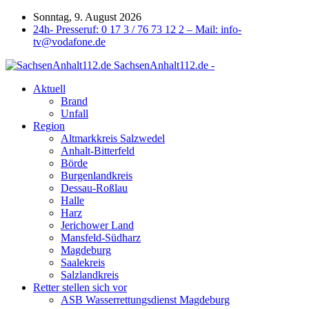
Sonntag, 9. August 2026
24h- Presseruf: 0 17 3 / 76 73 12 2 – Mail: info-
tv@vodafone.de
SachsenAnhalt112.de -
Aktuell
Brand
Unfall
Region
Altmarkkreis Salzwedel
Anhalt-Bitterfeld
Börde
Burgenlandkreis
Dessau-Roßlau
Halle
Harz
Jerichower Land
Mansfeld-Südharz
Magdeburg
Saalekreis
Salzlandkreis
Retter stellen sich vor
ASB Wasserrettungsdienst Magdeburg