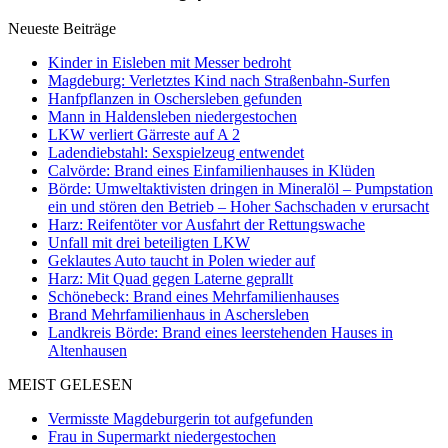
Neueste Beiträge
Kinder in Eisleben mit Messer bedroht
Magdeburg: Verletztes Kind nach Straßenbahn-Surfen
Hanfpflanzen in Oschersleben gefunden
Mann in Haldensleben niedergestochen
LKW verliert Gärreste auf A 2
Ladendiebstahl: Sexspielzeug entwendet
Calvörde: Brand eines Einfamilienhauses in Klüden
Börde: Umweltaktivisten dringen in Mineralöl – Pumpstation
ein und stören den Betrieb – Hoher Sachschaden v erursacht
Harz: Reifentöter vor Ausfahrt der Rettungswache
Unfall mit drei beteiligten LKW
Geklautes Auto taucht in Polen wieder auf
Harz: Mit Quad gegen Laterne geprallt
Schönebeck: Brand eines Mehrfamilienhauses
Brand Mehrfamilienhaus in Aschersleben
Landkreis Börde: Brand eines leerstehenden Hauses in
Altenhausen
MEIST GELESEN
Vermisste Magdeburgerin tot aufgefunden
Frau in Supermarkt niedergestochen