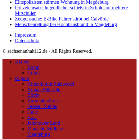
Elitepolizisten stürmen Wohnung in Magdeburg
Polizeieinsatz: Jugendlicher schießt in Schule auf mehrere
Mitschüler
Zeugensuche: E-Bike Fahrer stirbt bei Calvörde
Menschenrettung bei Hochhausbrand in Magdeburg
Impressum
Datenschutz
© sachsenanhalt112.de - All Rights Reserved.
Aktuell
Brand
Unfall
Region
Altmarkkreis Salzwedel
Anhalt-Bitterfeld
Börde
Burgenlandkreis
Dessau-Roßlau
Halle
Harz
Jerichower Land
Mansfeld-Südharz
Magdeburg