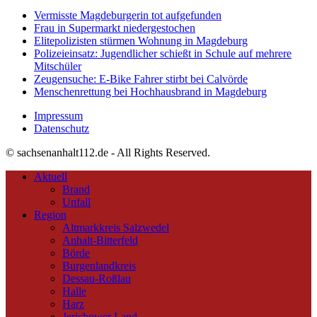
Vermisste Magdeburgerin tot aufgefunden
Frau in Supermarkt niedergestochen
Elitepolizisten stürmen Wohnung in Magdeburg
Polizeieinsatz: Jugendlicher schießt in Schule auf mehrere
Mitschüler
Zeugensuche: E-Bike Fahrer stirbt bei Calvörde
Menschenrettung bei Hochhausbrand in Magdeburg
Impressum
Datenschutz
© sachsenanhalt112.de - All Rights Reserved.
Aktuell
Brand
Unfall
Region
Altmarkkreis Salzwedel
Anhalt-Bitterfeld
Börde
Burgenlandkreis
Dessau-Roßlau
Halle
Harz
Jerichower Land