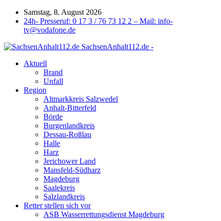
Samstag, 8. August 2026
24h- Presseruf: 0 17 3 / 76 73 12 2 – Mail: info-
tv@vodafone.de
SachsenAnhalt112.de -
Aktuell
Brand
Unfall
Region
Altmarkkreis Salzwedel
Anhalt-Bitterfeld
Börde
Burgenlandkreis
Dessau-Roßlau
Halle
Harz
Jerichower Land
Mansfeld-Südharz
Magdeburg
Saalekreis
Salzlandkreis
Retter stellen sich vor
ASB Wasserrettungsdienst Magdeburg