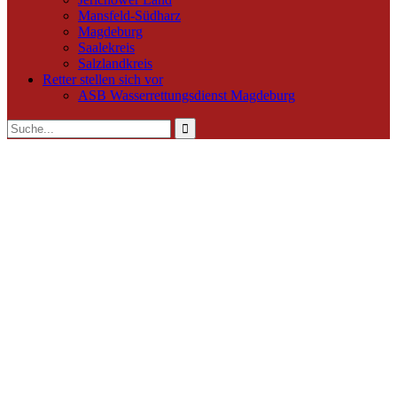
Mansfeld-Südharz
Magdeburg
Saalekreis
Salzlandkreis
Retter stellen sich vor
ASB Wasserrettungsdienst Magdeburg