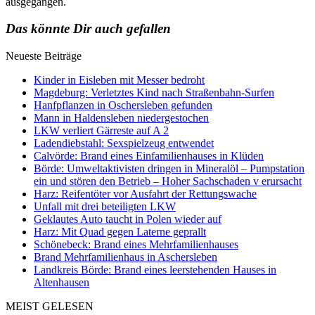
ausgegangen.
Das könnte Dir auch gefallen
Neueste Beiträge
Kinder in Eisleben mit Messer bedroht
Magdeburg: Verletztes Kind nach Straßenbahn-Surfen
Hanfpflanzen in Oschersleben gefunden
Mann in Haldensleben niedergestochen
LKW verliert Gärreste auf A 2
Ladendiebstahl: Sexspielzeug entwendet
Calvörde: Brand eines Einfamilienhauses in Klüden
Börde: Umweltaktivisten dringen in Mineralöl – Pumpstation
ein und stören den Betrieb – Hoher Sachschaden v erursacht
Harz: Reifentöter vor Ausfahrt der Rettungswache
Unfall mit drei beteiligten LKW
Geklautes Auto taucht in Polen wieder auf
Harz: Mit Quad gegen Laterne geprallt
Schönebeck: Brand eines Mehrfamilienhauses
Brand Mehrfamilienhaus in Aschersleben
Landkreis Börde: Brand eines leerstehenden Hauses in
Altenhausen
MEIST GELESEN