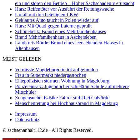
ein und stören den Betrieb – Hoher Sachschaden v erursacht
Harz: Reifentöter vor Ausfahrt der Rettungswache
Unfall mit drei beteiligten LKW
Geklautes Auto taucht in Polen wieder auf
Harz: Mit Quad gegen Laterne geprallt
Schönebeck: Brand eines Mehrfamilienhauses
Brand Mehrfamilienhaus in Aschersleben
Landkreis Börde: Brand eines leerstehenden Hauses in
Altenhausen
MEIST GELESEN
Vermisste Magdeburgerin tot aufgefunden
Frau in Supermarkt niedergestochen
Elitepolizisten stürmen Wohnung in Magdeburg
Polizeieinsatz: Jugendlicher schießt in Schule auf mehrere
Mitschüler
Zeugensuche: E-Bike Fahrer stirbt bei Calvörde
Menschenrettung bei Hochhausbrand in Magdeburg
Impressum
Datenschutz
© sachsenanhalt112.de - All Rights Reserved.