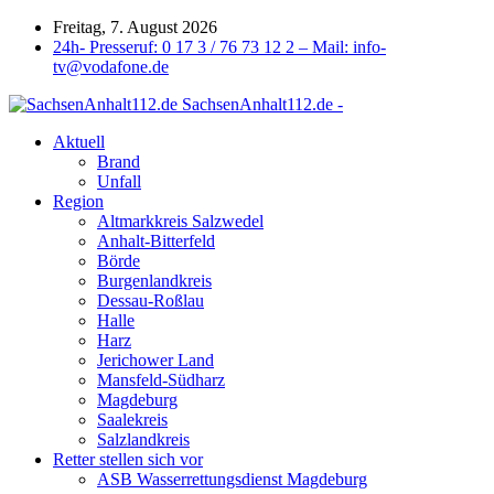
Freitag, 7. August 2026
24h- Presseruf: 0 17 3 / 76 73 12 2 – Mail: info-
tv@vodafone.de
SachsenAnhalt112.de -
Aktuell
Brand
Unfall
Region
Altmarkkreis Salzwedel
Anhalt-Bitterfeld
Börde
Burgenlandkreis
Dessau-Roßlau
Halle
Harz
Jerichower Land
Mansfeld-Südharz
Magdeburg
Saalekreis
Salzlandkreis
Retter stellen sich vor
ASB Wasserrettungsdienst Magdeburg