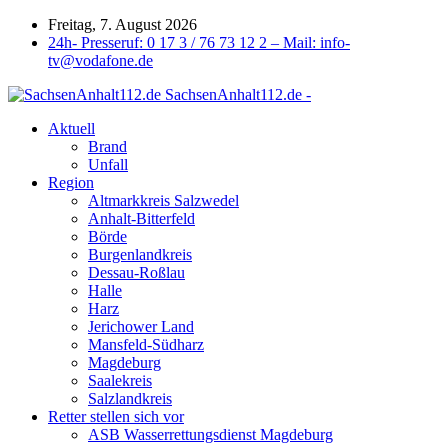
Freitag, 7. August 2026
24h- Presseruf: 0 17 3 / 76 73 12 2 – Mail: info-
tv@vodafone.de
SachsenAnhalt112.de -
Aktuell
Brand
Unfall
Region
Altmarkkreis Salzwedel
Anhalt-Bitterfeld
Börde
Burgenlandkreis
Dessau-Roßlau
Halle
Harz
Jerichower Land
Mansfeld-Südharz
Magdeburg
Saalekreis
Salzlandkreis
Retter stellen sich vor
ASB Wasserrettungsdienst Magdeburg