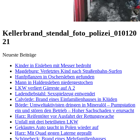
Kellerbrand_stendal_foto_polizei_010120
21
Neueste Beiträge
Kinder in Eisleben mit Messer bedroht
Magdeburg: Verletztes Kind nach Straßenbahn-Surfen
Hanfpflanzen in Oschersleben gefunden
Mann in Haldensleben niedergestochen
LKW verliert Gärreste auf A 2
Ladendiebstahl: Sexspielzeug entwendet
Calvörde: Brand eines Einfamilienhauses in Klüden
Börde: Umweltaktivisten dringen in Mineralöl – Pumpstation
ein und stören den Betrieb – Hoher Sachschaden v erursacht
Harz: Reifentöter vor Ausfahrt der Rettungswache
Unfall mit drei beteiligten LKW
Geklautes Auto taucht in Polen wieder auf
Harz: Mit Quad gegen Laterne geprallt
Schönebeck: Brand eines Mehrfamilienhauses