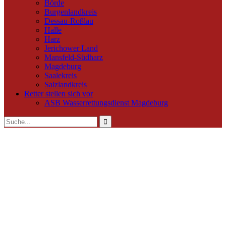
Börde
Burgenlandkreis
Dessau-Roßlau
Halle
Harz
Jerichower Land
Mansfeld-Südharz
Magdeburg
Saalekreis
Salzlandkreis
Retter stellen sich vor
ASB Wasserrettungsdienst Magdeburg