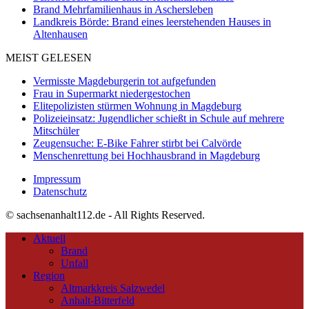
Brand Mehrfamilienhaus in Aschersleben
Landkreis Börde: Brand eines leerstehenden Hauses in
Altenhausen
MEIST GELESEN
Vermisste Magdeburgerin tot aufgefunden
Frau in Supermarkt niedergestochen
Elitepolizisten stürmen Wohnung in Magdeburg
Polizeieinsatz: Jugendlicher schießt in Schule auf mehrere
Mitschüler
Zeugensuche: E-Bike Fahrer stirbt bei Calvörde
Menschenrettung bei Hochhausbrand in Magdeburg
Impressum
Datenschutz
© sachsenanhalt112.de - All Rights Reserved.
Aktuell
Brand
Unfall
Region
Altmarkkreis Salzwedel
Anhalt-Bitterfeld