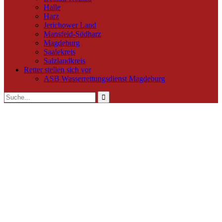
Halle
Harz
Jerichower Land
Mansfeld-Südharz
Magdeburg
Saalekreis
Salzlandkreis
Retter stellen sich vor
ASB Wasserrettungsdienst Magdeburg