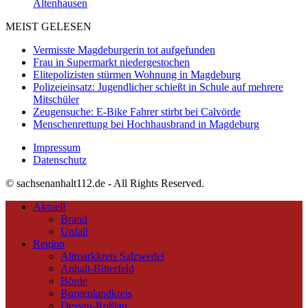
Altenhausen
MEIST GELESEN
Vermisste Magdeburgerin tot aufgefunden
Frau in Supermarkt niedergestochen
Elitepolizisten stürmen Wohnung in Magdeburg
Polizeieinsatz: Jugendlicher schießt in Schule auf mehrere
Mitschüler
Zeugensuche: E-Bike Fahrer stirbt bei Calvörde
Menschenrettung bei Hochhausbrand in Magdeburg
Impressum
Datenschutz
© sachsenanhalt112.de - All Rights Reserved.
Aktuell
Brand
Unfall
Region
Altmarkkreis Salzwedel
Anhalt-Bitterfeld
Börde
Burgenlandkreis
Dessau-Roßlau