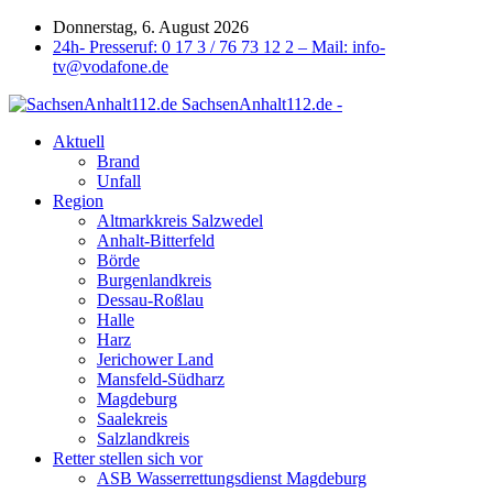
Donnerstag, 6. August 2026
24h- Presseruf: 0 17 3 / 76 73 12 2 – Mail: info-
tv@vodafone.de
SachsenAnhalt112.de -
Aktuell
Brand
Unfall
Region
Altmarkkreis Salzwedel
Anhalt-Bitterfeld
Börde
Burgenlandkreis
Dessau-Roßlau
Halle
Harz
Jerichower Land
Mansfeld-Südharz
Magdeburg
Saalekreis
Salzlandkreis
Retter stellen sich vor
ASB Wasserrettungsdienst Magdeburg