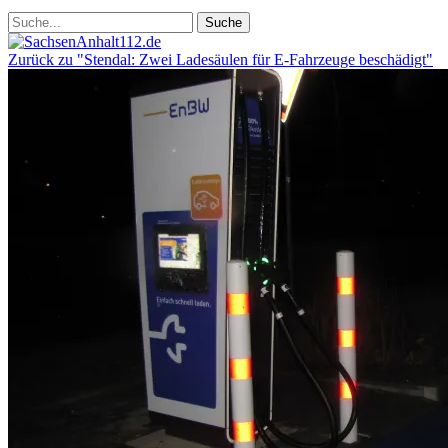
Zurück zu "Stendal: Zwei Ladesäulen für E-Fahrzeuge beschädigt"