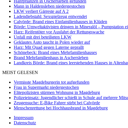
Hanfpflanzen in Oschersleben gefunden
Mann in Haldensleben niedergestochen
LKW verliert Gärreste auf A 2
Ladendiebstahl: Sexspielzeug entwendet
Calvörde: Brand eines Einfamilienhauses in Klüden
Börde: Umweltaktivisten dringen in Mineralöl – Pumpstation e
Harz: Reifentöter vor Ausfahrt der Rettungswache
Unfall mit drei beteiligten LKW
Geklautes Auto taucht in Polen wieder auf
Harz: Mit Quad gegen Laterne geprallt
Schönebeck: Brand eines Mehrfamilienhauses
Brand Mehrfamilienhaus in Aschersleben
Landkreis Börde: Brand eines leerstehenden Hauses in Altenh
MEIST GELESEN
Vermisste Magdeburgerin tot aufgefunden
Frau in Supermarkt niedergestochen
Elitepolizisten stürmen Wohnung in Magdeburg
Polizeieinsatz: Jugendlicher schießt in Schule auf mehrere Mits
Zeugensuche: E-Bike Fahrer stirbt bei Calvörde
Menschenrettung bei Hochhausbrand in Magdeburg
Impressum
Datenschutz