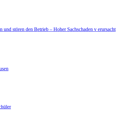
in und stören den Betrieb – Hoher Sachschaden v erursacht
ausen
chüler