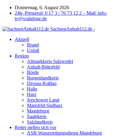
Donnerstag, 6. August 2026
24h- Presseruf: 0 17 3 / 76 73 12 2 – Mail: info-
tv@vodafone.de
SachsenAnhalt112.de -
Aktuell
Brand
Unfall
Region
Altmarkkreis Salzwedel
Anhalt-Bitterfeld
Börde
Burgenlandkreis
Dessau-Roßlau
Halle
Harz
Jerichower Land
Mansfeld-Südharz
Magdeburg
Saalekreis
Salzlandkreis
Retter stellen sich vor
ASB Wasserrettungsdienst Magdeburg