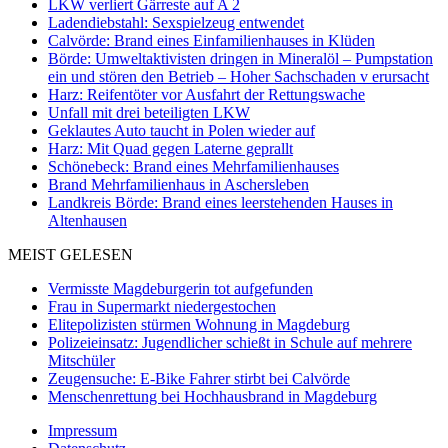
LKW verliert Gärreste auf A 2
Ladendiebstahl: Sexspielzeug entwendet
Calvörde: Brand eines Einfamilienhauses in Klüden
Börde: Umweltaktivisten dringen in Mineralöl – Pumpstation
ein und stören den Betrieb – Hoher Sachschaden v erursacht
Harz: Reifentöter vor Ausfahrt der Rettungswache
Unfall mit drei beteiligten LKW
Geklautes Auto taucht in Polen wieder auf
Harz: Mit Quad gegen Laterne geprallt
Schönebeck: Brand eines Mehrfamilienhauses
Brand Mehrfamilienhaus in Aschersleben
Landkreis Börde: Brand eines leerstehenden Hauses in
Altenhausen
MEIST GELESEN
Vermisste Magdeburgerin tot aufgefunden
Frau in Supermarkt niedergestochen
Elitepolizisten stürmen Wohnung in Magdeburg
Polizeieinsatz: Jugendlicher schießt in Schule auf mehrere
Mitschüler
Zeugensuche: E-Bike Fahrer stirbt bei Calvörde
Menschenrettung bei Hochhausbrand in Magdeburg
Impressum