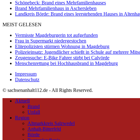
Schönebeck: Brand eines Mehrfamilienhauses
Brand Mehrfamilienhaus in Aschersleben
Landkreis Börde: Brand eines leerstehenden Hauses in Altenh
MEIST GELESEN
Vermisste Magdeburgerin tot aufgefunden
Frau in Supermarkt niedergestochen
Elitepolizisten stürmen Wohnung in Magdeburg
Polizeieinsatz: Jugendlicher schießt in Schule auf mehrere Mits
Zeugensuche: E-Bike Fahrer stirbt bei Calvörde
Menschenrettung bei Hochhausbrand in Magdeburg
Impressum
Datenschutz
© sachsenanhalt112.de - All Rights Reserved.
Aktuell
Brand
Unfall
Region
Altmarkkreis Salzwedel
Anhalt-Bitterfeld
Börde