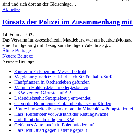
sind und sich dort an der Gleisanlage…
Aktuelles
Einsatz der Polizei im Zusammenhang mi
14. Februar 2022
Das Versammlungsgeschehenin Magdeburg war am heutigenMontag von
eine Kundgebung mit Bezug zum heutigen Valentinstag…
Ältere Beiträge
Neuere Beiträge
Neueste Beiträge
Kinder in Eisleben mit Messer bedroht
Magdeburg: Verletztes Kind nach Straßenbahn-Surfen
Hanfpflanzen in Oschersleben gefunden
Mann in Haldensleben niedergestochen
LKW verliert Gärreste auf A 2
Ladendiebstahl: Sexspielzeug entwendet
Calvörde: Brand eines Einfamilienhauses in Klüden
Börde: Umweltaktivisten dringen in Mineralöl – Pumpstation e
Harz: Reifentöter vor Ausfahrt der Rettungswache
Unfall mit drei beteiligten LKW
Geklautes Auto taucht in Polen wieder auf
Harz: Mit Quad gegen Laterne geprallt