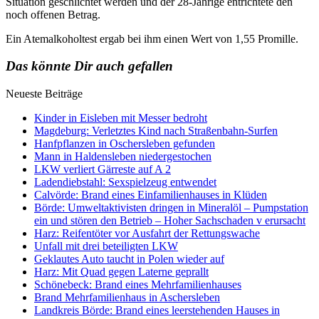
Situation geschlichtet werden und der 28-Jährige entrichtete den
noch offenen Betrag.
Ein Atemalkoholtest ergab bei ihm einen Wert von 1,55 Promille.
Das könnte Dir auch gefallen
Neueste Beiträge
Kinder in Eisleben mit Messer bedroht
Magdeburg: Verletztes Kind nach Straßenbahn-Surfen
Hanfpflanzen in Oschersleben gefunden
Mann in Haldensleben niedergestochen
LKW verliert Gärreste auf A 2
Ladendiebstahl: Sexspielzeug entwendet
Calvörde: Brand eines Einfamilienhauses in Klüden
Börde: Umweltaktivisten dringen in Mineralöl – Pumpstation
ein und stören den Betrieb – Hoher Sachschaden v erursacht
Harz: Reifentöter vor Ausfahrt der Rettungswache
Unfall mit drei beteiligten LKW
Geklautes Auto taucht in Polen wieder auf
Harz: Mit Quad gegen Laterne geprallt
Schönebeck: Brand eines Mehrfamilienhauses
Brand Mehrfamilienhaus in Aschersleben
Landkreis Börde: Brand eines leerstehenden Hauses in