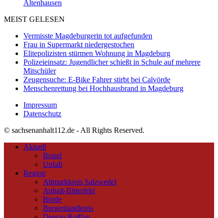
Altenhausen
MEIST GELESEN
Vermisste Magdeburgerin tot aufgefunden
Frau in Supermarkt niedergestochen
Elitepolizisten stürmen Wohnung in Magdeburg
Polizeieinsatz: Jugendlicher schießt in Schule auf mehrere
Mitschüler
Zeugensuche: E-Bike Fahrer stirbt bei Calvörde
Menschenrettung bei Hochhausbrand in Magdeburg
Impressum
Datenschutz
© sachsenanhalt112.de - All Rights Reserved.
Aktuell
Brand
Unfall
Region
Altmarkkreis Salzwedel
Anhalt-Bitterfeld
Börde
Burgenlandkreis
Dessau-Roßlau