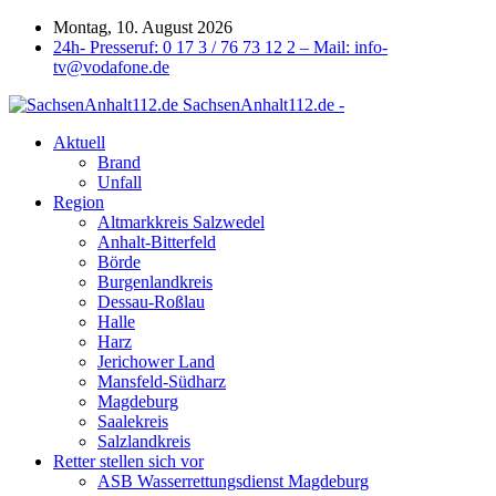
Montag, 10. August 2026
24h- Presseruf: 0 17 3 / 76 73 12 2 – Mail: info-
tv@vodafone.de
SachsenAnhalt112.de -
Aktuell
Brand
Unfall
Region
Altmarkkreis Salzwedel
Anhalt-Bitterfeld
Börde
Burgenlandkreis
Dessau-Roßlau
Halle
Harz
Jerichower Land
Mansfeld-Südharz
Magdeburg
Saalekreis
Salzlandkreis
Retter stellen sich vor
ASB Wasserrettungsdienst Magdeburg