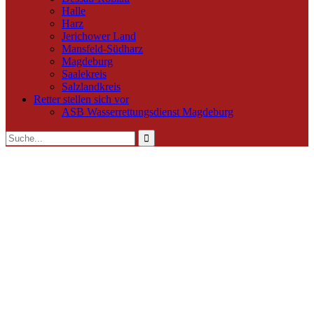
Halle
Harz
Jerichower Land
Mansfeld-Südharz
Magdeburg
Saalekreis
Salzlandkreis
Retter stellen sich vor
ASB Wasserrettungsdienst Magdeburg