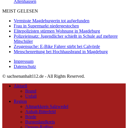
Altenhausen
MEIST GELESEN
Vermisste Magdeburgerin tot aufgefunden
Frau in Supermarkt niedergestochen
Elitepolizisten stürmen Wohnung in Magdeburg
Polizeieinsatz: Jugendlicher schießt in Schule auf mehrere
Mitschüler
Zeugensuche: E-Bike Fahrer stirbt bei Calvörde
Menschenrettung bei Hochhausbrand in Magdeburg
Impressum
Datenschutz
© sachsenanhalt112.de - All Rights Reserved.
Aktuell
Brand
Unfall
Region
Altmarkkreis Salzwedel
Anhalt-Bitterfeld
Börde
Burgenlandkreis
Dessau-Roßlau