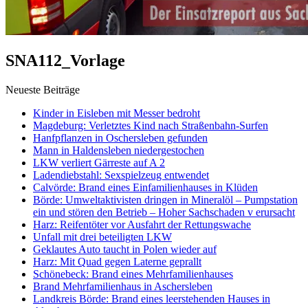
SNA112_Vorlage
Neueste Beiträge
Kinder in Eisleben mit Messer bedroht
Magdeburg: Verletztes Kind nach Straßenbahn-Surfen
Hanfpflanzen in Oschersleben gefunden
Mann in Haldensleben niedergestochen
LKW verliert Gärreste auf A 2
Ladendiebstahl: Sexspielzeug entwendet
Calvörde: Brand eines Einfamilienhauses in Klüden
Börde: Umweltaktivisten dringen in Mineralöl – Pumpstation
ein und stören den Betrieb – Hoher Sachschaden v erursacht
Harz: Reifentöter vor Ausfahrt der Rettungswache
Unfall mit drei beteiligten LKW
Geklautes Auto taucht in Polen wieder auf
Harz: Mit Quad gegen Laterne geprallt
Schönebeck: Brand eines Mehrfamilienhauses
Brand Mehrfamilienhaus in Aschersleben
Landkreis Börde: Brand eines leerstehenden Hauses in