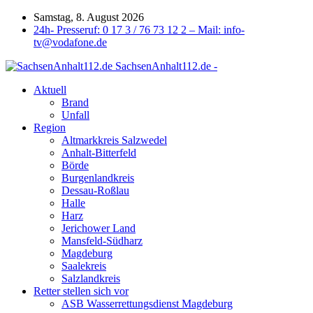
Samstag, 8. August 2026
24h- Presseruf: 0 17 3 / 76 73 12 2 – Mail: info-
tv@vodafone.de
SachsenAnhalt112.de -
Aktuell
Brand
Unfall
Region
Altmarkkreis Salzwedel
Anhalt-Bitterfeld
Börde
Burgenlandkreis
Dessau-Roßlau
Halle
Harz
Jerichower Land
Mansfeld-Südharz
Magdeburg
Saalekreis
Salzlandkreis
Retter stellen sich vor
ASB Wasserrettungsdienst Magdeburg