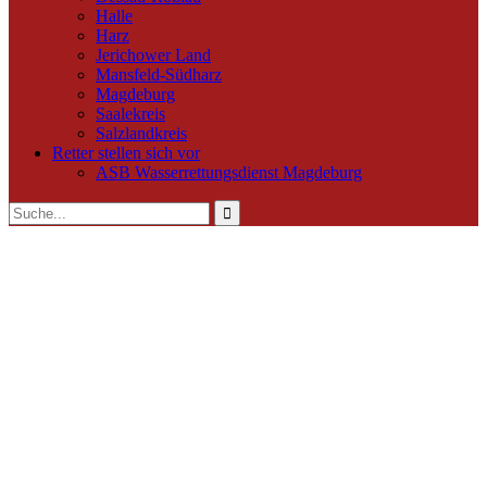
Halle
Harz
Jerichower Land
Mansfeld-Südharz
Magdeburg
Saalekreis
Salzlandkreis
Retter stellen sich vor
ASB Wasserrettungsdienst Magdeburg