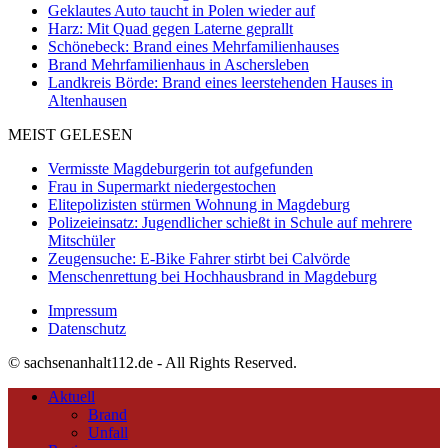
Geklautes Auto taucht in Polen wieder auf
Harz: Mit Quad gegen Laterne geprallt
Schönebeck: Brand eines Mehrfamilienhauses
Brand Mehrfamilienhaus in Aschersleben
Landkreis Börde: Brand eines leerstehenden Hauses in
Altenhausen
MEIST GELESEN
Vermisste Magdeburgerin tot aufgefunden
Frau in Supermarkt niedergestochen
Elitepolizisten stürmen Wohnung in Magdeburg
Polizeieinsatz: Jugendlicher schießt in Schule auf mehrere
Mitschüler
Zeugensuche: E-Bike Fahrer stirbt bei Calvörde
Menschenrettung bei Hochhausbrand in Magdeburg
Impressum
Datenschutz
© sachsenanhalt112.de - All Rights Reserved.
Aktuell
Brand
Unfall