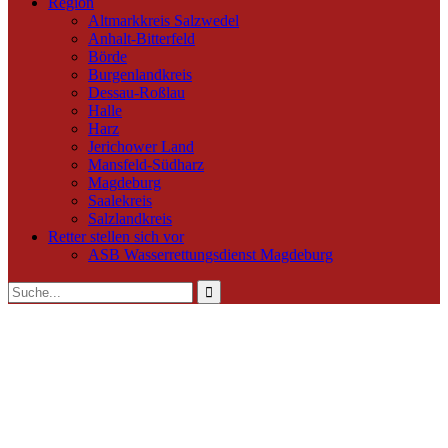
Region
Altmarkkreis Salzwedel
Anhalt-Bitterfeld
Börde
Burgenlandkreis
Dessau-Roßlau
Halle
Harz
Jerichower Land
Mansfeld-Südharz
Magdeburg
Saalekreis
Salzlandkreis
Retter stellen sich vor
ASB Wasserrettungsdienst Magdeburg