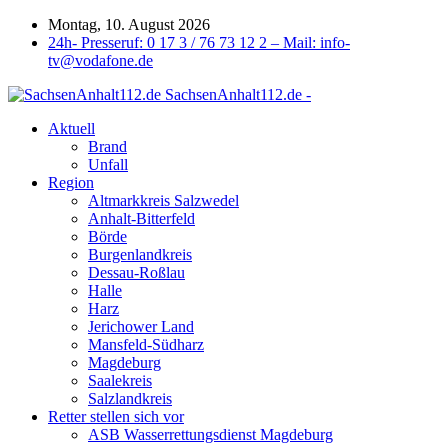
Montag, 10. August 2026
24h- Presseruf: 0 17 3 / 76 73 12 2 – Mail: info-
tv@vodafone.de
SachsenAnhalt112.de -
Aktuell
Brand
Unfall
Region
Altmarkkreis Salzwedel
Anhalt-Bitterfeld
Börde
Burgenlandkreis
Dessau-Roßlau
Halle
Harz
Jerichower Land
Mansfeld-Südharz
Magdeburg
Saalekreis
Salzlandkreis
Retter stellen sich vor
ASB Wasserrettungsdienst Magdeburg