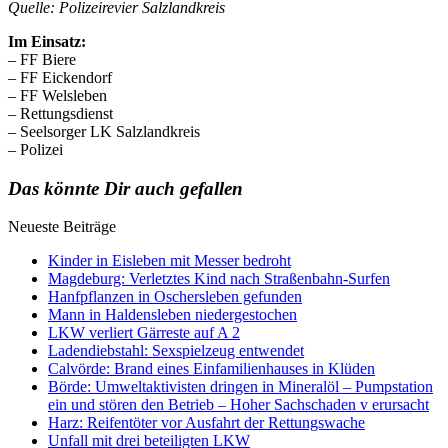
Quelle: Polizeirevier Salzlandkreis
Im Einsatz:
– FF Biere
– FF Eickendorf
– FF Welsleben
– Rettungsdienst
– Seelsorger LK Salzlandkreis
– Polizei
Das könnte Dir auch gefallen
Neueste Beiträge
Kinder in Eisleben mit Messer bedroht
Magdeburg: Verletztes Kind nach Straßenbahn-Surfen
Hanfpflanzen in Oschersleben gefunden
Mann in Haldensleben niedergestochen
LKW verliert Gärreste auf A 2
Ladendiebstahl: Sexspielzeug entwendet
Calvörde: Brand eines Einfamilienhauses in Klüden
Börde: Umweltaktivisten dringen in Mineralöl – Pumpstation
ein und stören den Betrieb – Hoher Sachschaden v erursacht
Harz: Reifentöter vor Ausfahrt der Rettungswache
Unfall mit drei beteiligten LKW