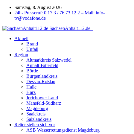
Samstag, 8. August 2026
24h- Presseruf: 0 17 3 / 76 73 12 2 – Mail: info-
tv@vodafone.de
SachsenAnhalt112.de -
Aktuell
Brand
Unfall
Region
Altmarkkreis Salzwedel
Anhalt-Bitterfeld
Börde
Burgenlandkreis
Dessau-Roßlau
Halle
Harz
Jerichower Land
Mansfeld-Südharz
Magdeburg
Saalekreis
Salzlandkreis
Retter stellen sich vor
ASB Wasserrettungsdienst Magdeburg