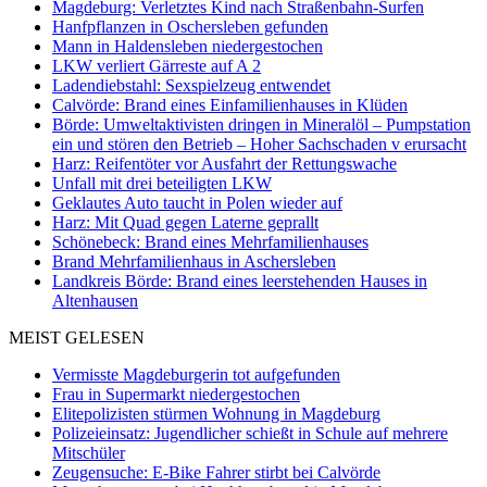
Magdeburg: Verletztes Kind nach Straßenbahn-Surfen
Hanfpflanzen in Oschersleben gefunden
Mann in Haldensleben niedergestochen
LKW verliert Gärreste auf A 2
Ladendiebstahl: Sexspielzeug entwendet
Calvörde: Brand eines Einfamilienhauses in Klüden
Börde: Umweltaktivisten dringen in Mineralöl – Pumpstation
ein und stören den Betrieb – Hoher Sachschaden v erursacht
Harz: Reifentöter vor Ausfahrt der Rettungswache
Unfall mit drei beteiligten LKW
Geklautes Auto taucht in Polen wieder auf
Harz: Mit Quad gegen Laterne geprallt
Schönebeck: Brand eines Mehrfamilienhauses
Brand Mehrfamilienhaus in Aschersleben
Landkreis Börde: Brand eines leerstehenden Hauses in
Altenhausen
MEIST GELESEN
Vermisste Magdeburgerin tot aufgefunden
Frau in Supermarkt niedergestochen
Elitepolizisten stürmen Wohnung in Magdeburg
Polizeieinsatz: Jugendlicher schießt in Schule auf mehrere
Mitschüler
Zeugensuche: E-Bike Fahrer stirbt bei Calvörde