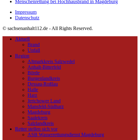
Menschenrettung bei Hochhausbrand in Magdeburg
Impressum
Datenschutz
© sachsenanhalt112.de - All Rights Reserved.
Aktuell
Brand
Unfall
Region
Altmarkkreis Salzwedel
Anhalt-Bitterfeld
Börde
Burgenlandkreis
Dessau-Roßlau
Halle
Harz
Jerichower Land
Mansfeld-Südharz
Magdeburg
Saalekreis
Salzlandkreis
Retter stellen sich vor
ASB Wasserrettungsdienst Magdeburg