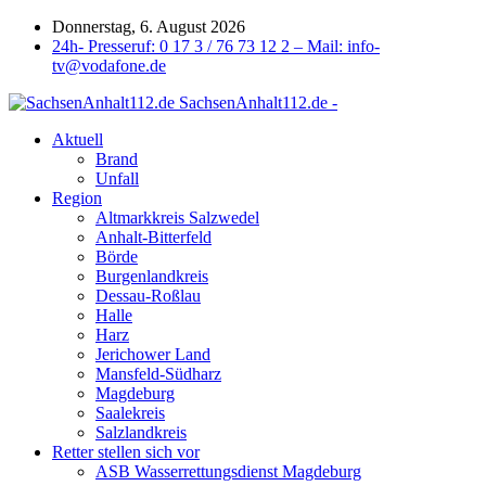
Donnerstag, 6. August 2026
24h- Presseruf: 0 17 3 / 76 73 12 2 – Mail: info-
tv@vodafone.de
SachsenAnhalt112.de -
Aktuell
Brand
Unfall
Region
Altmarkkreis Salzwedel
Anhalt-Bitterfeld
Börde
Burgenlandkreis
Dessau-Roßlau
Halle
Harz
Jerichower Land
Mansfeld-Südharz
Magdeburg
Saalekreis
Salzlandkreis
Retter stellen sich vor
ASB Wasserrettungsdienst Magdeburg