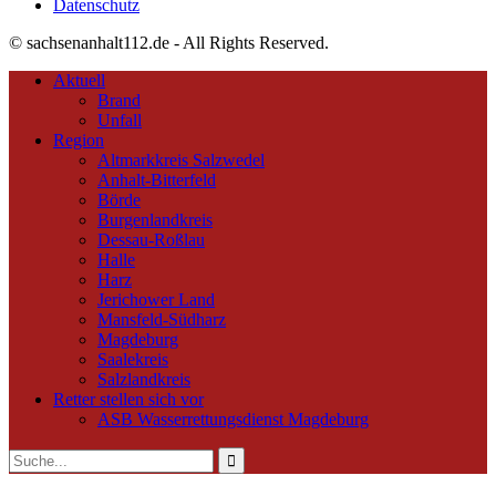
Datenschutz
© sachsenanhalt112.de - All Rights Reserved.
Aktuell
Brand
Unfall
Region
Altmarkkreis Salzwedel
Anhalt-Bitterfeld
Börde
Burgenlandkreis
Dessau-Roßlau
Halle
Harz
Jerichower Land
Mansfeld-Südharz
Magdeburg
Saalekreis
Salzlandkreis
Retter stellen sich vor
ASB Wasserrettungsdienst Magdeburg