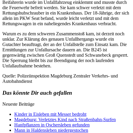
Beifahrerin wurde im Unfallfahrzeug einklemmt und musste durch
die Feuerwehr befreit werden. Sie kam schwer verletzt mit dem
Rettungshubschrauber in ein Krankenhaus. Der 18-Jährige, der sich
allein im PKW Seat befand, wurde leicht verletzt und mit dem
Rettungswagen in ein naheliegendes Krankenhaus verbracht.
Warum es zu dem schweren Zusammenstoß kam, ist derzeit noch
unklar. Zur Klärung des genauen Unfallhergangs wurde ein
Gutachter beauftragt, der an der Unfallstelle zum Einsatz kam. Die
Ermittlungen zur Unfallursache dauern an. Die B245 ist
gegenwärtig zwischen Groß Quenstedt und Schwanebeck gesperrt.
Die Sperrung bleibt bis zur Beendigung der noch laufenden
Unfallaufnahme bestehen.
Quelle: Polizeiinspektion Magdeburg Zentraler Verkehrs- und
Autobahndienst
Das könnte Dir auch gefallen
Neueste Beiträge
Kinder in Eisleben mit Messer bedroht
Magdeburg: Verletztes Kind nach Straßenbahn-Surfen
Hanfpflanzen in Oschersleben gefunden
Mann in Haldensleben niedergestochen