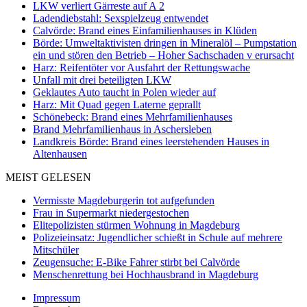
LKW verliert Gärreste auf A 2
Ladendiebstahl: Sexspielzeug entwendet
Calvörde: Brand eines Einfamilienhauses in Klüden
Börde: Umweltaktivisten dringen in Mineralöl – Pumpstation
ein und stören den Betrieb – Hoher Sachschaden v erursacht
Harz: Reifentöter vor Ausfahrt der Rettungswache
Unfall mit drei beteiligten LKW
Geklautes Auto taucht in Polen wieder auf
Harz: Mit Quad gegen Laterne geprallt
Schönebeck: Brand eines Mehrfamilienhauses
Brand Mehrfamilienhaus in Aschersleben
Landkreis Börde: Brand eines leerstehenden Hauses in
Altenhausen
MEIST GELESEN
Vermisste Magdeburgerin tot aufgefunden
Frau in Supermarkt niedergestochen
Elitepolizisten stürmen Wohnung in Magdeburg
Polizeieinsatz: Jugendlicher schießt in Schule auf mehrere
Mitschüler
Zeugensuche: E-Bike Fahrer stirbt bei Calvörde
Menschenrettung bei Hochhausbrand in Magdeburg
Impressum