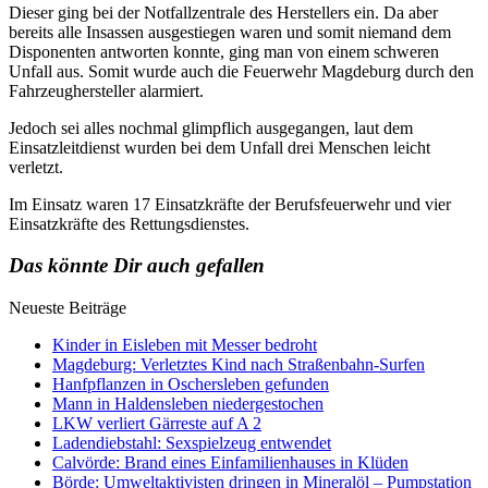
Dieser ging bei der Notfallzentrale des Herstellers ein. Da aber
bereits alle Insassen ausgestiegen waren und somit niemand dem
Disponenten antworten konnte, ging man von einem schweren
Unfall aus. Somit wurde auch die Feuerwehr Magdeburg durch den
Fahrzeughersteller alarmiert.
Jedoch sei alles nochmal glimpflich ausgegangen, laut dem
Einsatzleitdienst wurden bei dem Unfall drei Menschen leicht
verletzt.
Im Einsatz waren 17 Einsatzkräfte der Berufsfeuerwehr und vier
Einsatzkräfte des Rettungsdienstes.
Das könnte Dir auch gefallen
Neueste Beiträge
Kinder in Eisleben mit Messer bedroht
Magdeburg: Verletztes Kind nach Straßenbahn-Surfen
Hanfpflanzen in Oschersleben gefunden
Mann in Haldensleben niedergestochen
LKW verliert Gärreste auf A 2
Ladendiebstahl: Sexspielzeug entwendet
Calvörde: Brand eines Einfamilienhauses in Klüden
Börde: Umweltaktivisten dringen in Mineralöl – Pumpstation