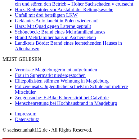
ein und stören den Betrieb – Hoher Sachschaden v erursacht
Harz: Reifentöter vor Ausfahrt der Rettungswache
Unfall mit drei beteiligten LKW
Geklautes Auto taucht in Polen wieder auf
Harz: Mit Quad gegen Laterne geprallt
Schönebeck: Brand eines Mehrfamilienhauses
Brand Mehrfamilienhaus in Aschersleben
Landkreis Börde: Brand eines leerstehenden Hauses in
Altenhausen
MEIST GELESEN
Vermisste Magdeburgerin tot aufgefunden
Frau in Supermarkt niedergestochen
Elitepolizisten stürmen Wohnung in Magdeburg
Polizeieinsatz: Jugendlicher schießt in Schule auf mehrere
Mitschüler
Zeugensuche: E-Bike Fahrer stirbt bei Calvörde
Menschenrettung bei Hochhausbrand in Magdeburg
Impressum
Datenschutz
© sachsenanhalt112.de - All Rights Reserved.