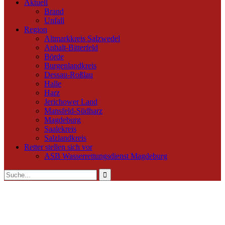
Aktuell
Brand
Unfall
Region
Altmarkkreis Salzwedel
Anhalt-Bitterfeld
Börde
Burgenlandkreis
Dessau-Roßlau
Halle
Harz
Jerichower Land
Mansfeld-Südharz
Magdeburg
Saalekreis
Salzlandkreis
Retter stellen sich vor
ASB Wasserrettungsdienst Magdeburg