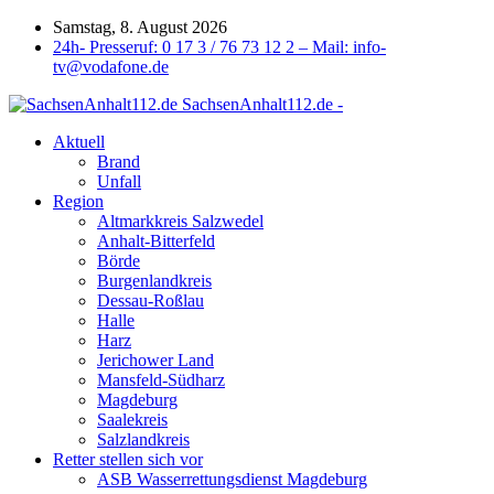
Samstag, 8. August 2026
24h- Presseruf: 0 17 3 / 76 73 12 2 – Mail: info-
tv@vodafone.de
SachsenAnhalt112.de -
Aktuell
Brand
Unfall
Region
Altmarkkreis Salzwedel
Anhalt-Bitterfeld
Börde
Burgenlandkreis
Dessau-Roßlau
Halle
Harz
Jerichower Land
Mansfeld-Südharz
Magdeburg
Saalekreis
Salzlandkreis
Retter stellen sich vor
ASB Wasserrettungsdienst Magdeburg