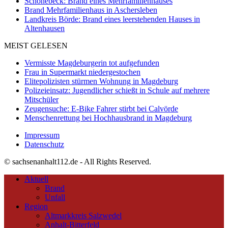
Schönebeck: Brand eines Mehrfamilienhauses
Brand Mehrfamilienhaus in Aschersleben
Landkreis Börde: Brand eines leerstehenden Hauses in
Altenhausen
MEIST GELESEN
Vermisste Magdeburgerin tot aufgefunden
Frau in Supermarkt niedergestochen
Elitepolizisten stürmen Wohnung in Magdeburg
Polizeieinsatz: Jugendlicher schießt in Schule auf mehrere
Mitschüler
Zeugensuche: E-Bike Fahrer stirbt bei Calvörde
Menschenrettung bei Hochhausbrand in Magdeburg
Impressum
Datenschutz
© sachsenanhalt112.de - All Rights Reserved.
Aktuell
Brand
Unfall
Region
Altmarkkreis Salzwedel
Anhalt-Bitterfeld