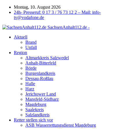
Montag, 10. August 2026
24h- Presseruf: 0 17 3 / 76 73 12 2 – Mail: info-
tv@vodafone.de
SachsenAnhalt112.de -
Aktuell
Brand
Unfall
Region
Altmarkkreis Salzwedel
Anhalt-Bitterfeld
Börde
Burgenlandkreis
Dessau-Roßlau
Halle
Harz
Jerichower Land
Mansfeld-Südharz
Magdeburg
Saalekreis
Salzlandkreis
Retter stellen sich vor
ASB Wasserrettungsdienst Magdeburg