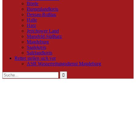
Börde
Burgenlandkreis
Dessau-Roßlau
Halle
Harz
Jerichower Land
Mansfeld-Südharz
Magdeburg
Saalekreis
Salzlandkreis
Retter stellen sich vor
ASB Wasserrettungsdienst Magdeburg