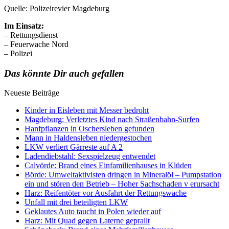
Quelle: Polizeirevier Magdeburg
Im Einsatz:
– Rettungsdienst
– Feuerwache Nord
– Polizei
Das könnte Dir auch gefallen
Neueste Beiträge
Kinder in Eisleben mit Messer bedroht
Magdeburg: Verletztes Kind nach Straßenbahn-Surfen
Hanfpflanzen in Oschersleben gefunden
Mann in Haldensleben niedergestochen
LKW verliert Gärreste auf A 2
Ladendiebstahl: Sexspielzeug entwendet
Calvörde: Brand eines Einfamilienhauses in Klüden
Börde: Umweltaktivisten dringen in Mineralöl – Pumpstation
ein und stören den Betrieb – Hoher Sachschaden v erursacht
Harz: Reifentöter vor Ausfahrt der Rettungswache
Unfall mit drei beteiligten LKW
Geklautes Auto taucht in Polen wieder auf
Harz: Mit Quad gegen Laterne geprallt