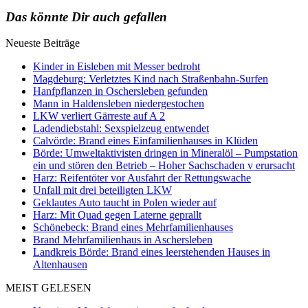
Das könnte Dir auch gefallen
Neueste Beiträge
Kinder in Eisleben mit Messer bedroht
Magdeburg: Verletztes Kind nach Straßenbahn-Surfen
Hanfpflanzen in Oschersleben gefunden
Mann in Haldensleben niedergestochen
LKW verliert Gärreste auf A 2
Ladendiebstahl: Sexspielzeug entwendet
Calvörde: Brand eines Einfamilienhauses in Klüden
Börde: Umweltaktivisten dringen in Mineralöl – Pumpstation
ein und stören den Betrieb – Hoher Sachschaden v erursacht
Harz: Reifentöter vor Ausfahrt der Rettungswache
Unfall mit drei beteiligten LKW
Geklautes Auto taucht in Polen wieder auf
Harz: Mit Quad gegen Laterne geprallt
Schönebeck: Brand eines Mehrfamilienhauses
Brand Mehrfamilienhaus in Aschersleben
Landkreis Börde: Brand eines leerstehenden Hauses in
Altenhausen
MEIST GELESEN