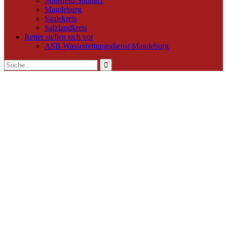
Mansfeld-Südharz
Magdeburg
Saalekreis
Salzlandkreis
Retter stellen sich vor
ASB Wasserrettungsdienst Magdeburg