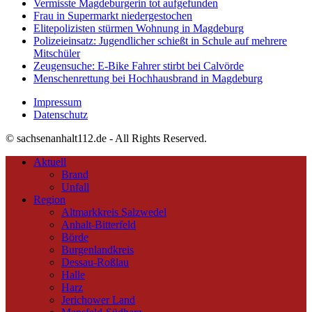
Vermisste Magdeburgerin tot aufgefunden
Frau in Supermarkt niedergestochen
Elitepolizisten stürmen Wohnung in Magdeburg
Polizeieinsatz: Jugendlicher schießt in Schule auf mehrere
Mitschüler
Zeugensuche: E-Bike Fahrer stirbt bei Calvörde
Menschenrettung bei Hochhausbrand in Magdeburg
Impressum
Datenschutz
© sachsenanhalt112.de - All Rights Reserved.
Aktuell
Brand
Unfall
Region
Altmarkkreis Salzwedel
Anhalt-Bitterfeld
Börde
Burgenlandkreis
Dessau-Roßlau
Halle
Harz
Jerichower Land