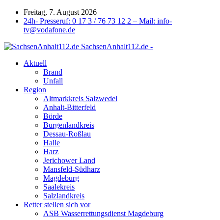
Freitag, 7. August 2026
24h- Presseruf: 0 17 3 / 76 73 12 2 – Mail: info-
tv@vodafone.de
SachsenAnhalt112.de -
Aktuell
Brand
Unfall
Region
Altmarkkreis Salzwedel
Anhalt-Bitterfeld
Börde
Burgenlandkreis
Dessau-Roßlau
Halle
Harz
Jerichower Land
Mansfeld-Südharz
Magdeburg
Saalekreis
Salzlandkreis
Retter stellen sich vor
ASB Wasserrettungsdienst Magdeburg