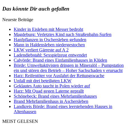
Das könnte Dir auch gefallen
Neueste Beiträge
Kinder in Eisleben mit Messer bedroht
Magdeburg: Verletztes Kind nach Straßenbahn-Surfen
Hanfpflanzen in Oschersleben gefunden
Mann in Haldensleben niedergestochen
LKW verliert Gärreste auf A 2
Ladendiebstahl: Sexspielzeug entwendet
Calvörde: Brand eines Einfamilienhauses in Klüden
Börde: Umweltaktivisten dringen in Mineralöl – Pumpstation
ein und stören den Betrieb – Hoher Sachschaden v erursacht
Harz: Reifentöter vor Ausfahrt der Rettungswache
Unfall mit drei beteiligten LKW
Geklautes Auto taucht in Polen wieder auf
Harz: Mit Quad gegen Laterne geprallt
Schönebeck: Brand eines Mehrfamilienhauses
Brand Mehrfamilienhaus in Aschersleben
Landkreis Börde: Brand eines leerstehenden Hauses in
Altenhausen
MEIST GELESEN