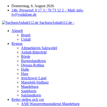
Donnerstag, 6. August 2026
24h- Presseruf: 0 17 3 / 76 73 12 2 – Mail: info-
tv@vodafone.de
SachsenAnhalt112.de -
Aktuell
Brand
Unfall
Region
Altmarkkreis Salzwedel
Anhalt-Bitterfeld
Börde
Burgenlandkreis
Dessau-Roßlau
Halle
Harz
Jerichower Land
Mansfeld-Südharz
Magdeburg
Saalekreis
Salzlandkreis
Retter stellen sich vor
ASB Wasserrettungsdienst Magdeburg