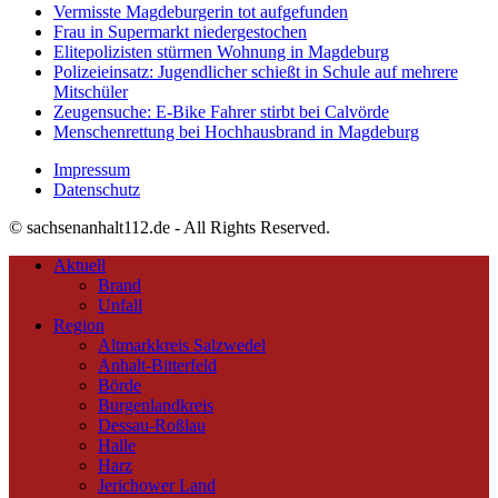
Vermisste Magdeburgerin tot aufgefunden
Frau in Supermarkt niedergestochen
Elitepolizisten stürmen Wohnung in Magdeburg
Polizeieinsatz: Jugendlicher schießt in Schule auf mehrere
Mitschüler
Zeugensuche: E-Bike Fahrer stirbt bei Calvörde
Menschenrettung bei Hochhausbrand in Magdeburg
Impressum
Datenschutz
© sachsenanhalt112.de - All Rights Reserved.
Aktuell
Brand
Unfall
Region
Altmarkkreis Salzwedel
Anhalt-Bitterfeld
Börde
Burgenlandkreis
Dessau-Roßlau
Halle
Harz
Jerichower Land