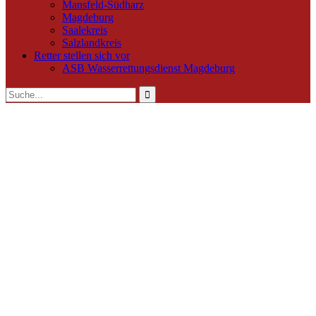
Mansfeld-Südharz
Magdeburg
Saalekreis
Salzlandkreis
Retter stellen sich vor
ASB Wasserrettungsdienst Magdeburg