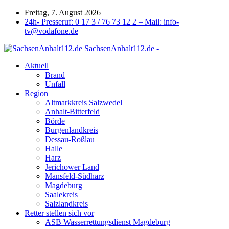
Freitag, 7. August 2026
24h- Presseruf: 0 17 3 / 76 73 12 2 – Mail: info-
tv@vodafone.de
SachsenAnhalt112.de -
Aktuell
Brand
Unfall
Region
Altmarkkreis Salzwedel
Anhalt-Bitterfeld
Börde
Burgenlandkreis
Dessau-Roßlau
Halle
Harz
Jerichower Land
Mansfeld-Südharz
Magdeburg
Saalekreis
Salzlandkreis
Retter stellen sich vor
ASB Wasserrettungsdienst Magdeburg