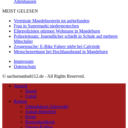
Altenhausen
MEIST GELESEN
Vermisste Magdeburgerin tot aufgefunden
Frau in Supermarkt niedergestochen
Elitepolizisten stürmen Wohnung in Magdeburg
Polizeieinsatz: Jugendlicher schießt in Schule auf mehrere
Mitschüler
Zeugensuche: E-Bike Fahrer stirbt bei Calvörde
Menschenrettung bei Hochhausbrand in Magdeburg
Impressum
Datenschutz
© sachsenanhalt112.de - All Rights Reserved.
Aktuell
Brand
Unfall
Region
Altmarkkreis Salzwedel
Anhalt-Bitterfeld
Börde
Burgenlandkreis
Dessau-Roßlau