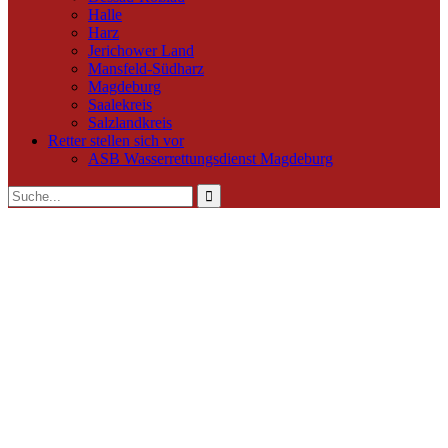
Halle
Harz
Jerichower Land
Mansfeld-Südharz
Magdeburg
Saalekreis
Salzlandkreis
Retter stellen sich vor
ASB Wasserrettungsdienst Magdeburg