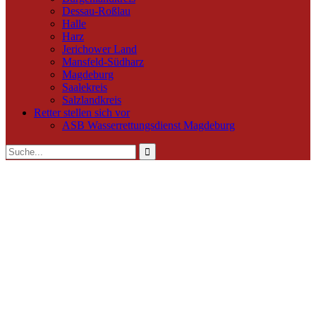
Dessau-Roßlau
Halle
Harz
Jerichower Land
Mansfeld-Südharz
Magdeburg
Saalekreis
Salzlandkreis
Retter stellen sich vor
ASB Wasserrettungsdienst Magdeburg