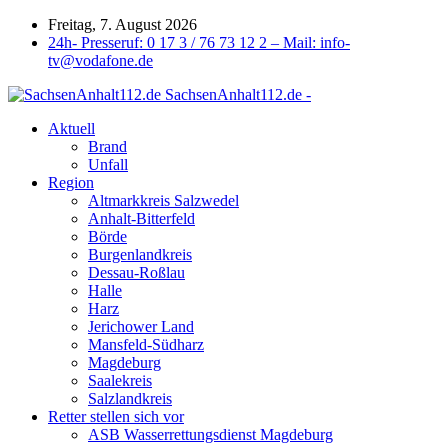
Freitag, 7. August 2026
24h- Presseruf: 0 17 3 / 76 73 12 2 – Mail: info-
tv@vodafone.de
SachsenAnhalt112.de -
Aktuell
Brand
Unfall
Region
Altmarkkreis Salzwedel
Anhalt-Bitterfeld
Börde
Burgenlandkreis
Dessau-Roßlau
Halle
Harz
Jerichower Land
Mansfeld-Südharz
Magdeburg
Saalekreis
Salzlandkreis
Retter stellen sich vor
ASB Wasserrettungsdienst Magdeburg