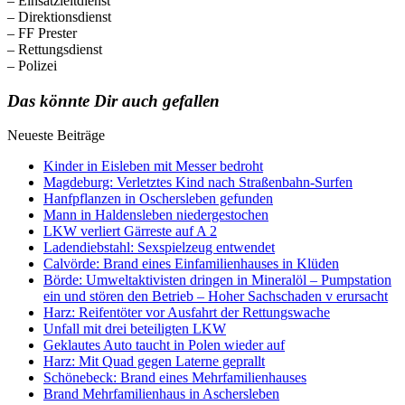
– Einsatzleitdienst
– Direktionsdienst
– FF Prester
– Rettungsdienst
– Polizei
Das könnte Dir auch gefallen
Neueste Beiträge
Kinder in Eisleben mit Messer bedroht
Magdeburg: Verletztes Kind nach Straßenbahn-Surfen
Hanfpflanzen in Oschersleben gefunden
Mann in Haldensleben niedergestochen
LKW verliert Gärreste auf A 2
Ladendiebstahl: Sexspielzeug entwendet
Calvörde: Brand eines Einfamilienhauses in Klüden
Börde: Umweltaktivisten dringen in Mineralöl – Pumpstation
ein und stören den Betrieb – Hoher Sachschaden v erursacht
Harz: Reifentöter vor Ausfahrt der Rettungswache
Unfall mit drei beteiligten LKW
Geklautes Auto taucht in Polen wieder auf
Harz: Mit Quad gegen Laterne geprallt
Schönebeck: Brand eines Mehrfamilienhauses
Brand Mehrfamilienhaus in Aschersleben