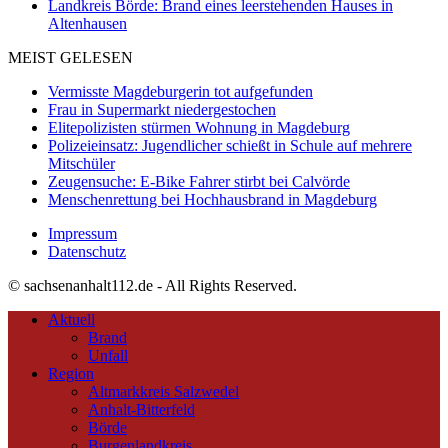
Landkreis Börde: Brand eines leerstehenden Hauses in
Altenhausen
MEIST GELESEN
Vermisste Magdeburgerin tot aufgefunden
Frau in Supermarkt niedergestochen
Elitepolizisten stürmen Wohnung in Magdeburg
Polizeieinsatz: Jugendlicher schießt in Schule auf mehrere
Mitschüler
Zeugensuche: E-Bike Fahrer stirbt bei Calvörde
Menschenrettung bei Hochhausbrand in Magdeburg
Impressum
Datenschutz
© sachsenanhalt112.de - All Rights Reserved.
Aktuell
Brand
Unfall
Region
Altmarkkreis Salzwedel
Anhalt-Bitterfeld
Börde
Burgenlandkreis