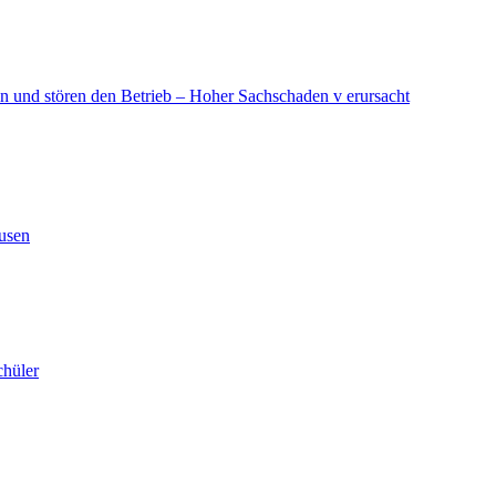
in und stören den Betrieb – Hoher Sachschaden v erursacht
ausen
chüler