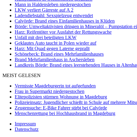
Mann in Haldensleben niedergestochen
LKW verliert Gärreste auf A 2
Ladendiebstahl: Sexspielzeug entwendet
Calvörde: Brand eines Einfamilienhauses in Klüden
Börde: Umweltaktivisten dringen in Mineralöl – Pumpstation e
Harz: Reifentöter vor Ausfahrt der Rettungswache
Unfall mit drei beteiligten LKW
Geklautes Auto taucht in Polen wieder auf
Harz: Mit Quad gegen Laterne geprallt
Schönebeck: Brand eines Mehrfamilienhauses
Brand Mehrfamilienhaus in Aschersleben
Landkreis Börde: Brand eines leerstehenden Hauses in Altenh
MEIST GELESEN
Vermisste Magdeburgerin tot aufgefunden
Frau in Supermarkt niedergestochen
Elitepolizisten stürmen Wohnung in Magdeburg
Polizeieinsatz: Jugendlicher schießt in Schule auf mehrere Mits
Zeugensuche: E-Bike Fahrer stirbt bei Calvörde
Menschenrettung bei Hochhausbrand in Magdeburg
Impressum
Datenschutz