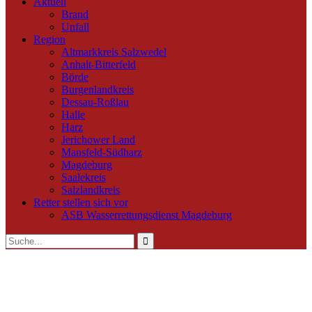
Aktuell
Brand
Unfall
Region
Altmarkkreis Salzwedel
Anhalt-Bitterfeld
Börde
Burgenlandkreis
Dessau-Roßlau
Halle
Harz
Jerichower Land
Mansfeld-Südharz
Magdeburg
Saalekreis
Salzlandkreis
Retter stellen sich vor
ASB Wasserrettungsdienst Magdeburg