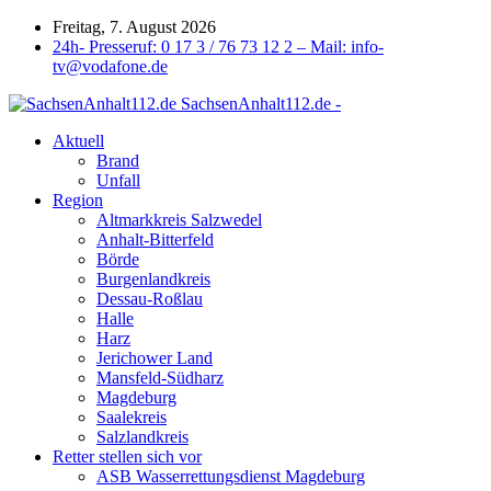
Freitag, 7. August 2026
24h- Presseruf: 0 17 3 / 76 73 12 2 – Mail: info-
tv@vodafone.de
SachsenAnhalt112.de -
Aktuell
Brand
Unfall
Region
Altmarkkreis Salzwedel
Anhalt-Bitterfeld
Börde
Burgenlandkreis
Dessau-Roßlau
Halle
Harz
Jerichower Land
Mansfeld-Südharz
Magdeburg
Saalekreis
Salzlandkreis
Retter stellen sich vor
ASB Wasserrettungsdienst Magdeburg