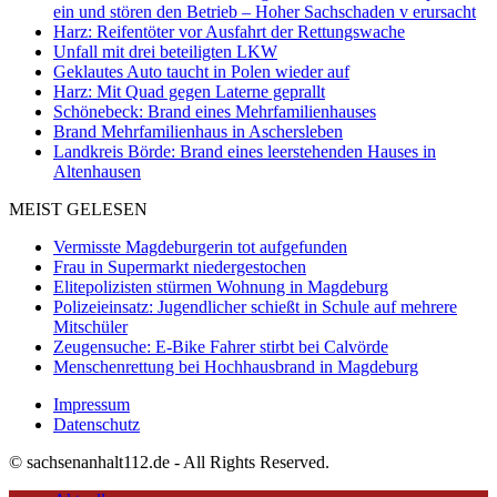
ein und stören den Betrieb – Hoher Sachschaden v erursacht
Harz: Reifentöter vor Ausfahrt der Rettungswache
Unfall mit drei beteiligten LKW
Geklautes Auto taucht in Polen wieder auf
Harz: Mit Quad gegen Laterne geprallt
Schönebeck: Brand eines Mehrfamilienhauses
Brand Mehrfamilienhaus in Aschersleben
Landkreis Börde: Brand eines leerstehenden Hauses in
Altenhausen
MEIST GELESEN
Vermisste Magdeburgerin tot aufgefunden
Frau in Supermarkt niedergestochen
Elitepolizisten stürmen Wohnung in Magdeburg
Polizeieinsatz: Jugendlicher schießt in Schule auf mehrere
Mitschüler
Zeugensuche: E-Bike Fahrer stirbt bei Calvörde
Menschenrettung bei Hochhausbrand in Magdeburg
Impressum
Datenschutz
© sachsenanhalt112.de - All Rights Reserved.