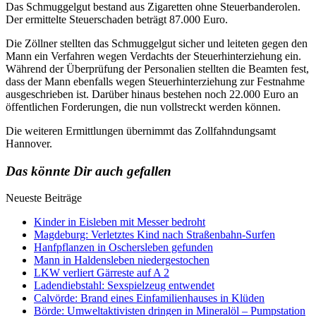
Das Schmuggelgut bestand aus Zigaretten ohne Steuerbanderolen.
Der ermittelte Steuerschaden beträgt 87.000 Euro.
Die Zöllner stellten das Schmuggelgut sicher und leiteten gegen den
Mann ein Verfahren wegen Verdachts der Steuerhinterziehung ein.
Während der Überprüfung der Personalien stellten die Beamten fest,
dass der Mann ebenfalls wegen Steuerhinterziehung zur Festnahme
ausgeschrieben ist. Darüber hinaus bestehen noch 22.000 Euro an
öffentlichen Forderungen, die nun vollstreckt werden können.
Die weiteren Ermittlungen übernimmt das Zollfahndungsamt
Hannover.
Das könnte Dir auch gefallen
Neueste Beiträge
Kinder in Eisleben mit Messer bedroht
Magdeburg: Verletztes Kind nach Straßenbahn-Surfen
Hanfpflanzen in Oschersleben gefunden
Mann in Haldensleben niedergestochen
LKW verliert Gärreste auf A 2
Ladendiebstahl: Sexspielzeug entwendet
Calvörde: Brand eines Einfamilienhauses in Klüden
Börde: Umweltaktivisten dringen in Mineralöl – Pumpstation