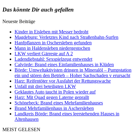
Das könnte Dir auch gefallen
Neueste Beiträge
Kinder in Eisleben mit Messer bedroht
Magdeburg: Verletztes Kind nach Straßenbahn-Surfen
Hanfpflanzen in Oschersleben gefunden
Mann in Haldensleben niedergestochen
LKW verliert Gärreste auf A 2
Ladendiebstahl: Sexspielzeug entwendet
Calvörde: Brand eines Einfamilienhauses in Klüden
Börde: Umweltaktivisten dringen in Mineralöl – Pumpstation
ein und stören den Betrieb – Hoher Sachschaden v erursacht
Harz: Reifentöter vor Ausfahrt der Rettungswache
Unfall mit drei beteiligten LKW
Geklautes Auto taucht in Polen wieder auf
Harz: Mit Quad gegen Laterne geprallt
Schönebeck: Brand eines Mehrfamilienhauses
Brand Mehrfamilienhaus in Aschersleben
Landkreis Börde: Brand eines leerstehenden Hauses in
Altenhausen
MEIST GELESEN