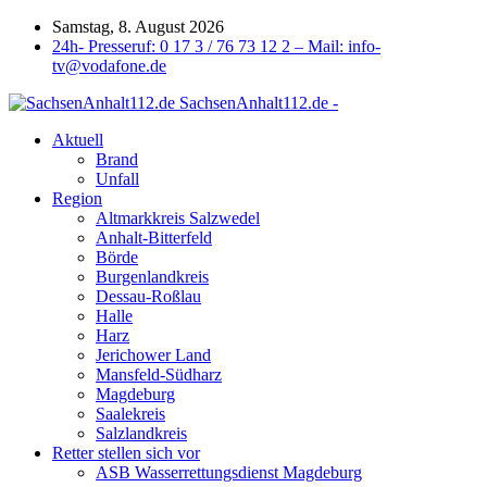
Samstag, 8. August 2026
24h- Presseruf: 0 17 3 / 76 73 12 2 – Mail: info-
tv@vodafone.de
SachsenAnhalt112.de -
Aktuell
Brand
Unfall
Region
Altmarkkreis Salzwedel
Anhalt-Bitterfeld
Börde
Burgenlandkreis
Dessau-Roßlau
Halle
Harz
Jerichower Land
Mansfeld-Südharz
Magdeburg
Saalekreis
Salzlandkreis
Retter stellen sich vor
ASB Wasserrettungsdienst Magdeburg