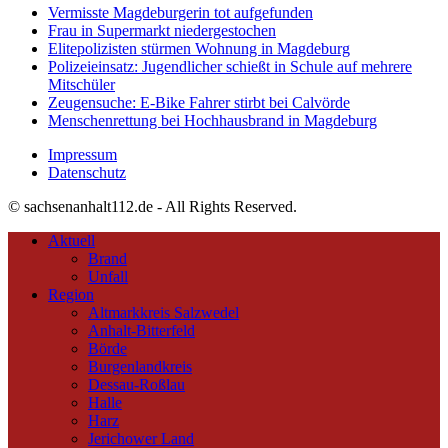
Vermisste Magdeburgerin tot aufgefunden
Frau in Supermarkt niedergestochen
Elitepolizisten stürmen Wohnung in Magdeburg
Polizeieinsatz: Jugendlicher schießt in Schule auf mehrere
Mitschüler
Zeugensuche: E-Bike Fahrer stirbt bei Calvörde
Menschenrettung bei Hochhausbrand in Magdeburg
Impressum
Datenschutz
© sachsenanhalt112.de - All Rights Reserved.
Aktuell
Brand
Unfall
Region
Altmarkkreis Salzwedel
Anhalt-Bitterfeld
Börde
Burgenlandkreis
Dessau-Roßlau
Halle
Harz
Jerichower Land