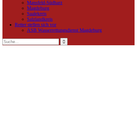
Mansfeld-Südharz
Magdeburg
Saalekreis
Salzlandkreis
Retter stellen sich vor
ASB Wasserrettungsdienst Magdeburg