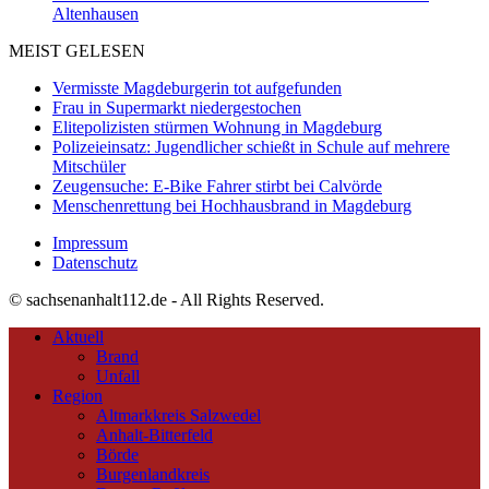
Altenhausen
MEIST GELESEN
Vermisste Magdeburgerin tot aufgefunden
Frau in Supermarkt niedergestochen
Elitepolizisten stürmen Wohnung in Magdeburg
Polizeieinsatz: Jugendlicher schießt in Schule auf mehrere
Mitschüler
Zeugensuche: E-Bike Fahrer stirbt bei Calvörde
Menschenrettung bei Hochhausbrand in Magdeburg
Impressum
Datenschutz
© sachsenanhalt112.de - All Rights Reserved.
Aktuell
Brand
Unfall
Region
Altmarkkreis Salzwedel
Anhalt-Bitterfeld
Börde
Burgenlandkreis