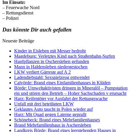
Im Einsatz:
– Feuerwache Nord
– Rettungsdienst
– Polizei
Das könnte Dir auch gefallen
Neueste Beiträge
Kinder in Eisleben mit Messer bedroht
Magdeburg: Verletztes Kind nach Straßenbahn-Surfen
Hanfpflanzen in Oschersleben gefunden
Mann in Haldensleben niedergestochen
LKW verliert Gärreste auf A 2
Ladendiebstahl: Sexspielzeug entwendet
Calvörde: Brand eines Einfamilienhauses in Klüden
Börde: Umweltaktivisten dringen in Mineralöl – Pumpstation
ein und stören den Betrieb – Hoher Sachschaden v erursacht
Harz: Reifentöter vor Ausfahrt der Rettungswache
Unfall mit drei beteiligten LKW
Geklautes Auto taucht in Polen wieder auf
Harz: Mit Quad gegen Laterne geprallt
Schönebeck: Brand eines Mehrfamilienhauses
Brand Mehrfamilienhaus in Aschersleben
Landkreis Börde: Brand eines leerstehenden Hauses in