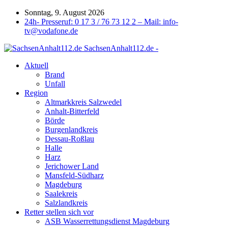
Sonntag, 9. August 2026
24h- Presseruf: 0 17 3 / 76 73 12 2 – Mail: info-
tv@vodafone.de
SachsenAnhalt112.de -
Aktuell
Brand
Unfall
Region
Altmarkkreis Salzwedel
Anhalt-Bitterfeld
Börde
Burgenlandkreis
Dessau-Roßlau
Halle
Harz
Jerichower Land
Mansfeld-Südharz
Magdeburg
Saalekreis
Salzlandkreis
Retter stellen sich vor
ASB Wasserrettungsdienst Magdeburg