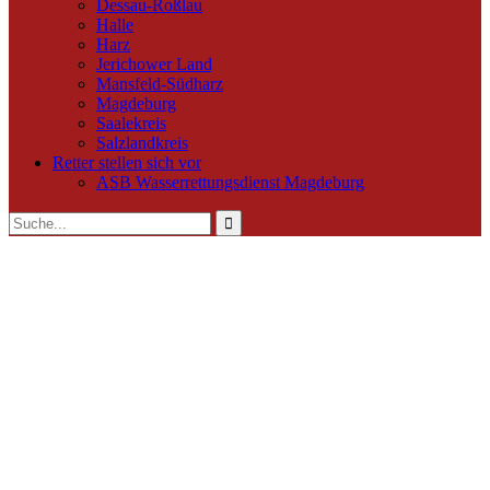
Dessau-Roßlau
Halle
Harz
Jerichower Land
Mansfeld-Südharz
Magdeburg
Saalekreis
Salzlandkreis
Retter stellen sich vor
ASB Wasserrettungsdienst Magdeburg