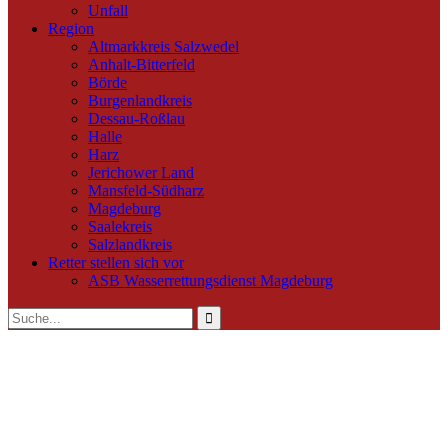
Unfall
Region
Altmarkkreis Salzwedel
Anhalt-Bitterfeld
Börde
Burgenlandkreis
Dessau-Roßlau
Halle
Harz
Jerichower Land
Mansfeld-Südharz
Magdeburg
Saalekreis
Salzlandkreis
Retter stellen sich vor
ASB Wasserrettungsdienst Magdeburg