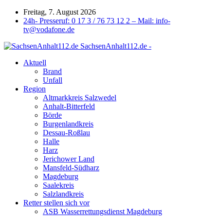
Freitag, 7. August 2026
24h- Presseruf: 0 17 3 / 76 73 12 2 – Mail: info-
tv@vodafone.de
SachsenAnhalt112.de -
Aktuell
Brand
Unfall
Region
Altmarkkreis Salzwedel
Anhalt-Bitterfeld
Börde
Burgenlandkreis
Dessau-Roßlau
Halle
Harz
Jerichower Land
Mansfeld-Südharz
Magdeburg
Saalekreis
Salzlandkreis
Retter stellen sich vor
ASB Wasserrettungsdienst Magdeburg