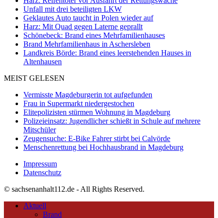
Harz: Reifentöter vor Ausfahrt der Rettungswache
Unfall mit drei beteiligten LKW
Geklautes Auto taucht in Polen wieder auf
Harz: Mit Quad gegen Laterne geprallt
Schönebeck: Brand eines Mehrfamilienhauses
Brand Mehrfamilienhaus in Aschersleben
Landkreis Börde: Brand eines leerstehenden Hauses in
Altenhausen
MEIST GELESEN
Vermisste Magdeburgerin tot aufgefunden
Frau in Supermarkt niedergestochen
Elitepolizisten stürmen Wohnung in Magdeburg
Polizeieinsatz: Jugendlicher schießt in Schule auf mehrere
Mitschüler
Zeugensuche: E-Bike Fahrer stirbt bei Calvörde
Menschenrettung bei Hochhausbrand in Magdeburg
Impressum
Datenschutz
© sachsenanhalt112.de - All Rights Reserved.
Aktuell
Brand