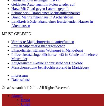
Unfall mit drei beteiligten LKW
Geklautes Auto taucht in Polen wieder auf
Harz: Mit Quad gegen Laterne geprallt
Schönebeck: Brand eines Mehrfamilienhauses
Brand Mehrfamilienhaus in Aschersleben
Landkreis Börde: Brand eines leerstehenden Hauses in
Altenhausen
MEIST GELESEN
Vermisste Magdeburgerin tot aufgefunden
Frau in Supermarkt niedergestochen
Elitepolizisten stürmen Wohnung in Magdeburg
Polizeieinsatz: Jugendlicher schießt in Schule auf mehrere
Mitschüler
Zeugensuche: E-Bike Fahrer stirbt bei Calvörde
Menschenrettung bei Hochhausbrand in Magdeburg
Impressum
Datenschutz
© sachsenanhalt112.de - All Rights Reserved.
Aktuell
Brand
Unfall