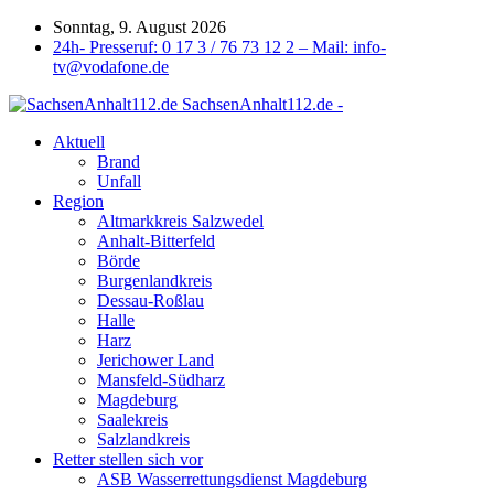
Sonntag, 9. August 2026
24h- Presseruf: 0 17 3 / 76 73 12 2 – Mail: info-
tv@vodafone.de
SachsenAnhalt112.de -
Aktuell
Brand
Unfall
Region
Altmarkkreis Salzwedel
Anhalt-Bitterfeld
Börde
Burgenlandkreis
Dessau-Roßlau
Halle
Harz
Jerichower Land
Mansfeld-Südharz
Magdeburg
Saalekreis
Salzlandkreis
Retter stellen sich vor
ASB Wasserrettungsdienst Magdeburg