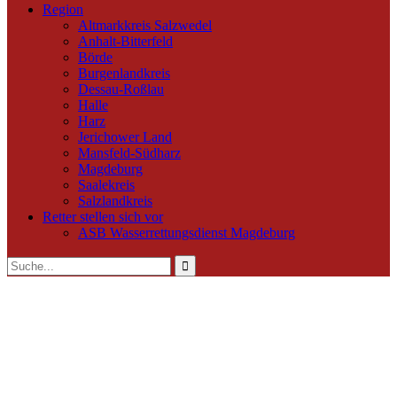
Region
Altmarkkreis Salzwedel
Anhalt-Bitterfeld
Börde
Burgenlandkreis
Dessau-Roßlau
Halle
Harz
Jerichower Land
Mansfeld-Südharz
Magdeburg
Saalekreis
Salzlandkreis
Retter stellen sich vor
ASB Wasserrettungsdienst Magdeburg