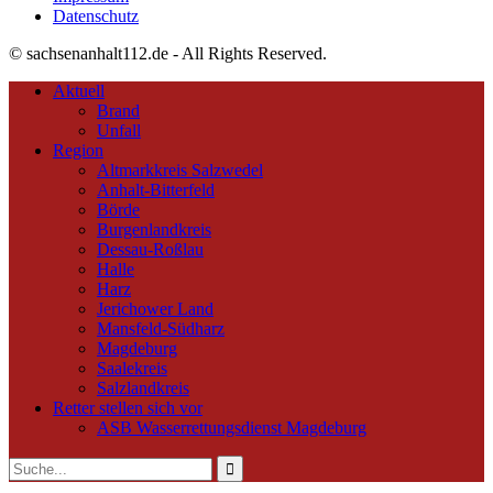
Datenschutz
© sachsenanhalt112.de - All Rights Reserved.
Aktuell
Brand
Unfall
Region
Altmarkkreis Salzwedel
Anhalt-Bitterfeld
Börde
Burgenlandkreis
Dessau-Roßlau
Halle
Harz
Jerichower Land
Mansfeld-Südharz
Magdeburg
Saalekreis
Salzlandkreis
Retter stellen sich vor
ASB Wasserrettungsdienst Magdeburg