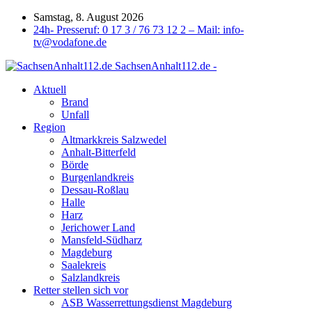
Samstag, 8. August 2026
24h- Presseruf: 0 17 3 / 76 73 12 2 – Mail: info-
tv@vodafone.de
SachsenAnhalt112.de -
Aktuell
Brand
Unfall
Region
Altmarkkreis Salzwedel
Anhalt-Bitterfeld
Börde
Burgenlandkreis
Dessau-Roßlau
Halle
Harz
Jerichower Land
Mansfeld-Südharz
Magdeburg
Saalekreis
Salzlandkreis
Retter stellen sich vor
ASB Wasserrettungsdienst Magdeburg