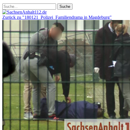
Zurück zu "180121_Polizei_Familiendrama in Magdeburg"