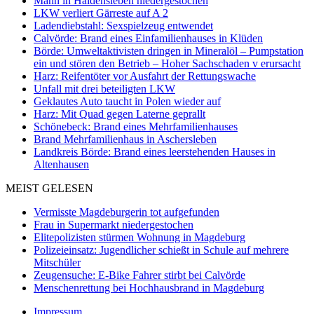
Mann in Haldensleben niedergestochen
LKW verliert Gärreste auf A 2
Ladendiebstahl: Sexspielzeug entwendet
Calvörde: Brand eines Einfamilienhauses in Klüden
Börde: Umweltaktivisten dringen in Mineralöl – Pumpstation
ein und stören den Betrieb – Hoher Sachschaden v erursacht
Harz: Reifentöter vor Ausfahrt der Rettungswache
Unfall mit drei beteiligten LKW
Geklautes Auto taucht in Polen wieder auf
Harz: Mit Quad gegen Laterne geprallt
Schönebeck: Brand eines Mehrfamilienhauses
Brand Mehrfamilienhaus in Aschersleben
Landkreis Börde: Brand eines leerstehenden Hauses in
Altenhausen
MEIST GELESEN
Vermisste Magdeburgerin tot aufgefunden
Frau in Supermarkt niedergestochen
Elitepolizisten stürmen Wohnung in Magdeburg
Polizeieinsatz: Jugendlicher schießt in Schule auf mehrere
Mitschüler
Zeugensuche: E-Bike Fahrer stirbt bei Calvörde
Menschenrettung bei Hochhausbrand in Magdeburg
Impressum