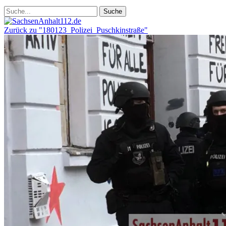
Zurück zu "180123_Polizei_Puschkinstraße"