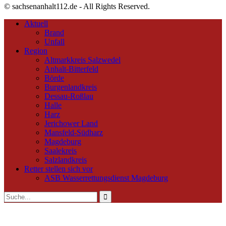
© sachsenanhalt112.de - All Rights Reserved.
Aktuell
Brand
Unfall
Region
Altmarkkreis Salzwedel
Anhalt-Bitterfeld
Börde
Burgenlandkreis
Dessau-Roßlau
Halle
Harz
Jerichower Land
Mansfeld-Südharz
Magdeburg
Saalekreis
Salzlandkreis
Retter stellen sich vor
ASB Wasserrettungsdienst Magdeburg