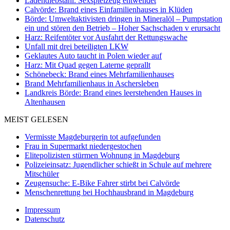
Ladendiebstahl: Sexspielzeug entwendet
Calvörde: Brand eines Einfamilienhauses in Klüden
Börde: Umweltaktivisten dringen in Mineralöl – Pumpstation
ein und stören den Betrieb – Hoher Sachschaden v erursacht
Harz: Reifentöter vor Ausfahrt der Rettungswache
Unfall mit drei beteiligten LKW
Geklautes Auto taucht in Polen wieder auf
Harz: Mit Quad gegen Laterne geprallt
Schönebeck: Brand eines Mehrfamilienhauses
Brand Mehrfamilienhaus in Aschersleben
Landkreis Börde: Brand eines leerstehenden Hauses in
Altenhausen
MEIST GELESEN
Vermisste Magdeburgerin tot aufgefunden
Frau in Supermarkt niedergestochen
Elitepolizisten stürmen Wohnung in Magdeburg
Polizeieinsatz: Jugendlicher schießt in Schule auf mehrere
Mitschüler
Zeugensuche: E-Bike Fahrer stirbt bei Calvörde
Menschenrettung bei Hochhausbrand in Magdeburg
Impressum
Datenschutz