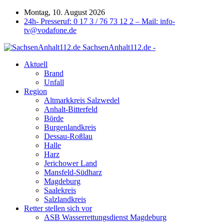
Montag, 10. August 2026
24h- Presseruf: 0 17 3 / 76 73 12 2 – Mail: info-
tv@vodafone.de
SachsenAnhalt112.de -
Aktuell
Brand
Unfall
Region
Altmarkkreis Salzwedel
Anhalt-Bitterfeld
Börde
Burgenlandkreis
Dessau-Roßlau
Halle
Harz
Jerichower Land
Mansfeld-Südharz
Magdeburg
Saalekreis
Salzlandkreis
Retter stellen sich vor
ASB Wasserrettungsdienst Magdeburg