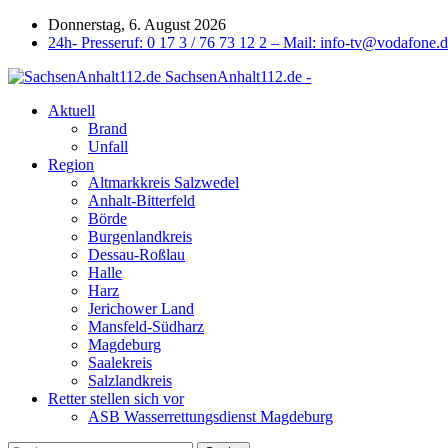
Donnerstag, 6. August 2026
24h- Presseruf: 0 17 3 / 76 73 12 2 – Mail: info-tv@vodafone.
SachsenAnhalt112.de -
Aktuell
Brand
Unfall
Region
Altmarkkreis Salzwedel
Anhalt-Bitterfeld
Börde
Burgenlandkreis
Dessau-Roßlau
Halle
Harz
Jerichower Land
Mansfeld-Südharz
Magdeburg
Saalekreis
Salzlandkreis
Retter stellen sich vor
ASB Wasserrettungsdienst Magdeburg