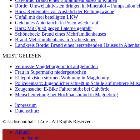
Calvörde: Brand eines Einfamilienhauses in Klüden
Börde: Umweltaktivisten dringen in Mineralöl – Pumpstation e
Harz: Reifentöter vor Ausfahrt der Rettungswache
Unfall mit drei beteiligten LKW
Geklautes Auto taucht in Polen wieder auf
Harz: Mit Quad gegen Laterne geprallt
Schönebeck: Brand eines Mehrfamilienhauses
Brand Mehrfamilienhaus in Aschersleben
Landkreis Börde: Brand eines leerstehenden Hauses in Altenh
MEIST GELESEN
Vermisste Magdeburgerin tot aufgefunden
Frau in Supermarkt niedergestochen
Elitepolizisten stürmen Wohnung in Magdeburg
Polizeieinsatz: Jugendlicher schießt in Schule auf mehrere Mits
Zeugensuche: E-Bike Fahrer stirbt bei Calvörde
Menschenrettung bei Hochhausbrand in Magdeburg
Impressum
Datenschutz
© sachsenanhalt112.de - All Rights Reserved.
Aktuell
Brand