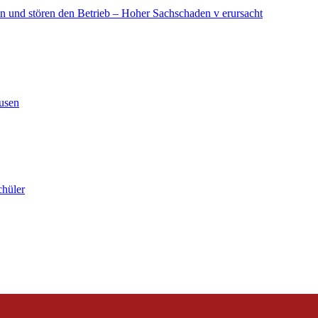
in und stören den Betrieb – Hoher Sachschaden v erursacht
ausen
chüler