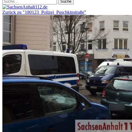
Zurück zu "180123_Polizei_Puschkinstraße"