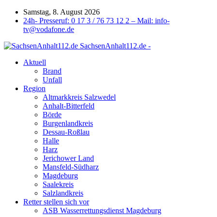
Samstag, 8. August 2026
24h- Presseruf: 0 17 3 / 76 73 12 2 – Mail: info-
tv@vodafone.de
SachsenAnhalt112.de -
Aktuell
Brand
Unfall
Region
Altmarkkreis Salzwedel
Anhalt-Bitterfeld
Börde
Burgenlandkreis
Dessau-Roßlau
Halle
Harz
Jerichower Land
Mansfeld-Südharz
Magdeburg
Saalekreis
Salzlandkreis
Retter stellen sich vor
ASB Wasserrettungsdienst Magdeburg