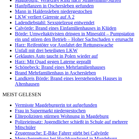
Magdeburg: Verletztes Kind nach Straßenbahn-Surfen
Hanfpflanzen in Oschersleben gefunden
Mann in Haldensleben niedergestochen
LKW verliert Gärreste auf A 2
Ladendiebstahl: Sexspielzeug entwendet
Calvörde: Brand eines Einfamilienhauses in Klüden
Börde: Umweltaktivisten dringen in Mineralöl – Pumpstation
ein und stören den Betrieb – Hoher Sachschaden v erursacht
Harz: Reifentöter vor Ausfahrt der Rettungswache
Unfall mit drei beteiligten LKW
Geklautes Auto taucht in Polen wieder auf
Harz: Mit Quad gegen Laterne geprallt
Schönebeck: Brand eines Mehrfamilienhauses
Brand Mehrfamilienhaus in Aschersleben
Landkreis Börde: Brand eines leerstehenden Hauses in
Altenhausen
MEIST GELESEN
Vermisste Magdeburgerin tot aufgefunden
Frau in Supermarkt niedergestochen
Elitepolizisten stürmen Wohnung in Magdeburg
Polizeieinsatz: Jugendlicher schießt in Schule auf mehrere
Mitschüler
Zeugensuche: E-Bike Fahrer stirbt bei Calvörde
Menschenrettung bei Hochhausbrand in Magdeburg