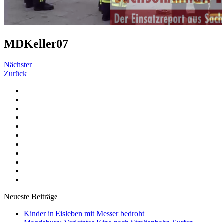
MDKeller07
Nächster
Zurück
Neueste Beiträge
Kinder in Eisleben mit Messer bedroht