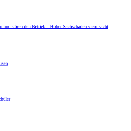
in und stören den Betrieb – Hoher Sachschaden v erursacht
ausen
chüler