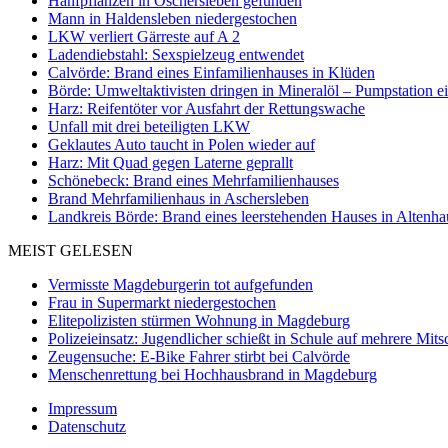
Hanfpflanzen in Oschersleben gefunden
Mann in Haldensleben niedergestochen
LKW verliert Gärreste auf A 2
Ladendiebstahl: Sexspielzeug entwendet
Calvörde: Brand eines Einfamilienhauses in Klüden
Börde: Umweltaktivisten dringen in Mineralöl – Pumpstation e
Harz: Reifentöter vor Ausfahrt der Rettungswache
Unfall mit drei beteiligten LKW
Geklautes Auto taucht in Polen wieder auf
Harz: Mit Quad gegen Laterne geprallt
Schönebeck: Brand eines Mehrfamilienhauses
Brand Mehrfamilienhaus in Aschersleben
Landkreis Börde: Brand eines leerstehenden Hauses in Altenh
MEIST GELESEN
Vermisste Magdeburgerin tot aufgefunden
Frau in Supermarkt niedergestochen
Elitepolizisten stürmen Wohnung in Magdeburg
Polizeieinsatz: Jugendlicher schießt in Schule auf mehrere Mits
Zeugensuche: E-Bike Fahrer stirbt bei Calvörde
Menschenrettung bei Hochhausbrand in Magdeburg
Impressum
Datenschutz