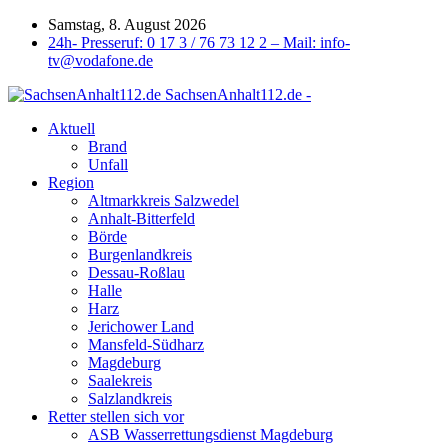
Samstag, 8. August 2026
24h- Presseruf: 0 17 3 / 76 73 12 2 – Mail: info-
tv@vodafone.de
SachsenAnhalt112.de -
Aktuell
Brand
Unfall
Region
Altmarkkreis Salzwedel
Anhalt-Bitterfeld
Börde
Burgenlandkreis
Dessau-Roßlau
Halle
Harz
Jerichower Land
Mansfeld-Südharz
Magdeburg
Saalekreis
Salzlandkreis
Retter stellen sich vor
ASB Wasserrettungsdienst Magdeburg