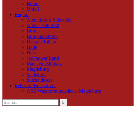
Brand
Unfall
Region
Altmarkkreis Salzwedel
Anhalt-Bitterfeld
Börde
Burgenlandkreis
Dessau-Roßlau
Halle
Harz
Jerichower Land
Mansfeld-Südharz
Magdeburg
Saalekreis
Salzlandkreis
Retter stellen sich vor
ASB Wasserrettungsdienst Magdeburg