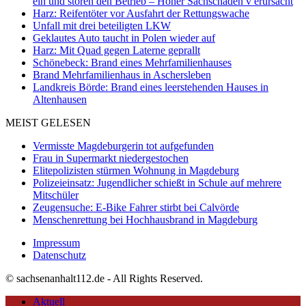
ein und stören den Betrieb – Hoher Sachschaden v erursacht
Harz: Reifentöter vor Ausfahrt der Rettungswache
Unfall mit drei beteiligten LKW
Geklautes Auto taucht in Polen wieder auf
Harz: Mit Quad gegen Laterne geprallt
Schönebeck: Brand eines Mehrfamilienhauses
Brand Mehrfamilienhaus in Aschersleben
Landkreis Börde: Brand eines leerstehenden Hauses in
Altenhausen
MEIST GELESEN
Vermisste Magdeburgerin tot aufgefunden
Frau in Supermarkt niedergestochen
Elitepolizisten stürmen Wohnung in Magdeburg
Polizeieinsatz: Jugendlicher schießt in Schule auf mehrere
Mitschüler
Zeugensuche: E-Bike Fahrer stirbt bei Calvörde
Menschenrettung bei Hochhausbrand in Magdeburg
Impressum
Datenschutz
© sachsenanhalt112.de - All Rights Reserved.
Aktuell