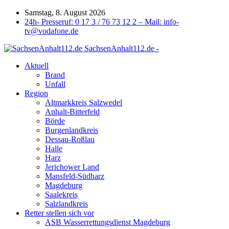
Samstag, 8. August 2026
24h- Presseruf: 0 17 3 / 76 73 12 2 – Mail: info-
tv@vodafone.de
SachsenAnhalt112.de -
Aktuell
Brand
Unfall
Region
Altmarkkreis Salzwedel
Anhalt-Bitterfeld
Börde
Burgenlandkreis
Dessau-Roßlau
Halle
Harz
Jerichower Land
Mansfeld-Südharz
Magdeburg
Saalekreis
Salzlandkreis
Retter stellen sich vor
ASB Wasserrettungsdienst Magdeburg