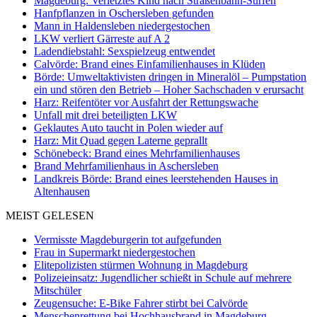
Magdeburg: Verletztes Kind nach Straßenbahn-Surfen
Hanfpflanzen in Oschersleben gefunden
Mann in Haldensleben niedergestochen
LKW verliert Gärreste auf A 2
Ladendiebstahl: Sexspielzeug entwendet
Calvörde: Brand eines Einfamilienhauses in Klüden
Börde: Umweltaktivisten dringen in Mineralöl – Pumpstation
ein und stören den Betrieb – Hoher Sachschaden v erursacht
Harz: Reifentöter vor Ausfahrt der Rettungswache
Unfall mit drei beteiligten LKW
Geklautes Auto taucht in Polen wieder auf
Harz: Mit Quad gegen Laterne geprallt
Schönebeck: Brand eines Mehrfamilienhauses
Brand Mehrfamilienhaus in Aschersleben
Landkreis Börde: Brand eines leerstehenden Hauses in
Altenhausen
MEIST GELESEN
Vermisste Magdeburgerin tot aufgefunden
Frau in Supermarkt niedergestochen
Elitepolizisten stürmen Wohnung in Magdeburg
Polizeieinsatz: Jugendlicher schießt in Schule auf mehrere
Mitschüler
Zeugensuche: E-Bike Fahrer stirbt bei Calvörde
Menschenrettung bei Hochhausbrand in Magdeburg