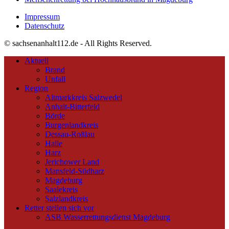
Impressum
Datenschutz
© sachsenanhalt112.de - All Rights Reserved.
Aktuell
Brand
Unfall
Region
Altmarkkreis Salzwedel
Anhalt-Bitterfeld
Börde
Burgenlandkreis
Dessau-Roßlau
Halle
Harz
Jerichower Land
Mansfeld-Südharz
Magdeburg
Saalekreis
Salzlandkreis
Retter stellen sich vor
ASB Wasserrettungsdienst Magdeburg