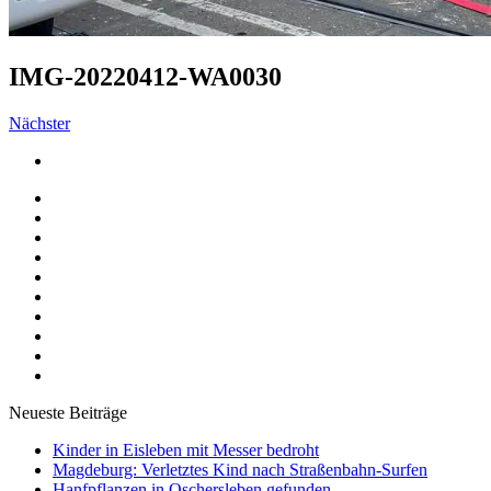
IMG-20220412-WA0030
Nächster
Neueste Beiträge
Kinder in Eisleben mit Messer bedroht
Magdeburg: Verletztes Kind nach Straßenbahn-Surfen
Hanfpflanzen in Oschersleben gefunden