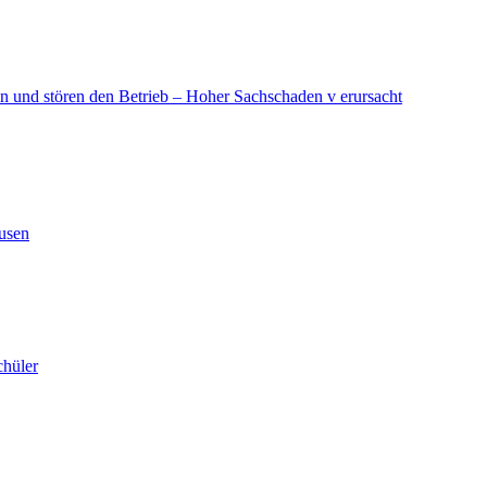
in und stören den Betrieb – Hoher Sachschaden v erursacht
ausen
chüler