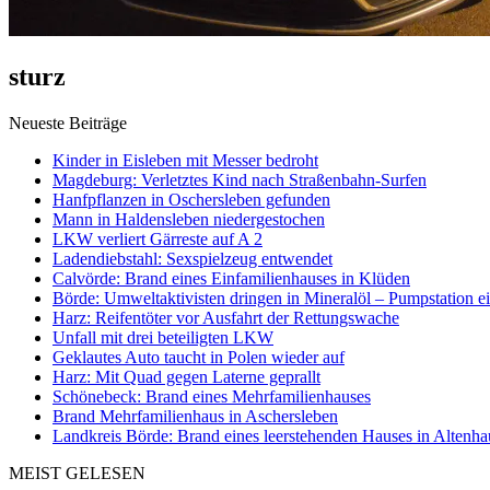
sturz
Neueste Beiträge
Kinder in Eisleben mit Messer bedroht
Magdeburg: Verletztes Kind nach Straßenbahn-Surfen
Hanfpflanzen in Oschersleben gefunden
Mann in Haldensleben niedergestochen
LKW verliert Gärreste auf A 2
Ladendiebstahl: Sexspielzeug entwendet
Calvörde: Brand eines Einfamilienhauses in Klüden
Börde: Umweltaktivisten dringen in Mineralöl – Pumpstation e
Harz: Reifentöter vor Ausfahrt der Rettungswache
Unfall mit drei beteiligten LKW
Geklautes Auto taucht in Polen wieder auf
Harz: Mit Quad gegen Laterne geprallt
Schönebeck: Brand eines Mehrfamilienhauses
Brand Mehrfamilienhaus in Aschersleben
Landkreis Börde: Brand eines leerstehenden Hauses in Altenh
MEIST GELESEN