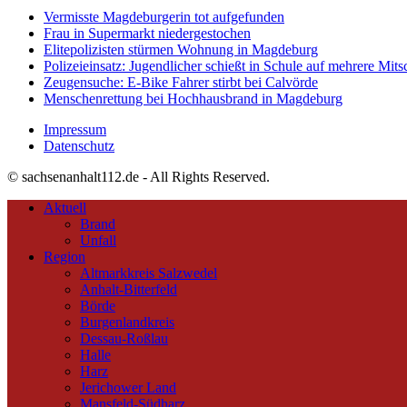
Vermisste Magdeburgerin tot aufgefunden
Frau in Supermarkt niedergestochen
Elitepolizisten stürmen Wohnung in Magdeburg
Polizeieinsatz: Jugendlicher schießt in Schule auf mehrere Mits
Zeugensuche: E-Bike Fahrer stirbt bei Calvörde
Menschenrettung bei Hochhausbrand in Magdeburg
Impressum
Datenschutz
© sachsenanhalt112.de - All Rights Reserved.
Aktuell
Brand
Unfall
Region
Altmarkkreis Salzwedel
Anhalt-Bitterfeld
Börde
Burgenlandkreis
Dessau-Roßlau
Halle
Harz
Jerichower Land
Mansfeld-Südharz