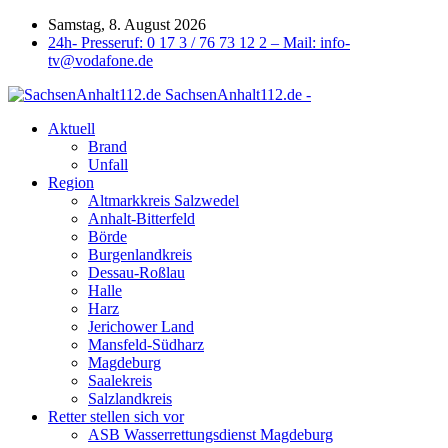
Samstag, 8. August 2026
24h- Presseruf: 0 17 3 / 76 73 12 2 – Mail: info-
tv@vodafone.de
SachsenAnhalt112.de -
Aktuell
Brand
Unfall
Region
Altmarkkreis Salzwedel
Anhalt-Bitterfeld
Börde
Burgenlandkreis
Dessau-Roßlau
Halle
Harz
Jerichower Land
Mansfeld-Südharz
Magdeburg
Saalekreis
Salzlandkreis
Retter stellen sich vor
ASB Wasserrettungsdienst Magdeburg