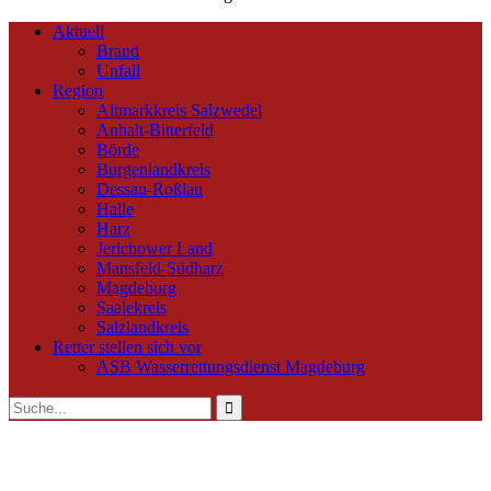
Aktuell
Brand
Unfall
Region
Altmarkkreis Salzwedel
Anhalt-Bitterfeld
Börde
Burgenlandkreis
Dessau-Roßlau
Halle
Harz
Jerichower Land
Mansfeld-Südharz
Magdeburg
Saalekreis
Salzlandkreis
Retter stellen sich vor
ASB Wasserrettungsdienst Magdeburg