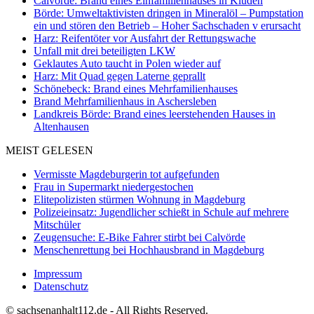
Calvörde: Brand eines Einfamilienhauses in Klüden
Börde: Umweltaktivisten dringen in Mineralöl – Pumpstation
ein und stören den Betrieb – Hoher Sachschaden v erursacht
Harz: Reifentöter vor Ausfahrt der Rettungswache
Unfall mit drei beteiligten LKW
Geklautes Auto taucht in Polen wieder auf
Harz: Mit Quad gegen Laterne geprallt
Schönebeck: Brand eines Mehrfamilienhauses
Brand Mehrfamilienhaus in Aschersleben
Landkreis Börde: Brand eines leerstehenden Hauses in
Altenhausen
MEIST GELESEN
Vermisste Magdeburgerin tot aufgefunden
Frau in Supermarkt niedergestochen
Elitepolizisten stürmen Wohnung in Magdeburg
Polizeieinsatz: Jugendlicher schießt in Schule auf mehrere
Mitschüler
Zeugensuche: E-Bike Fahrer stirbt bei Calvörde
Menschenrettung bei Hochhausbrand in Magdeburg
Impressum
Datenschutz
© sachsenanhalt112.de - All Rights Reserved.