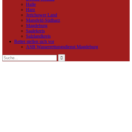
Halle
Harz
Jerichower Land
Mansfeld-Südharz
Magdeburg
Saalekreis
Salzlandkreis
Retter stellen sich vor
ASB Wasserrettungsdienst Magdeburg