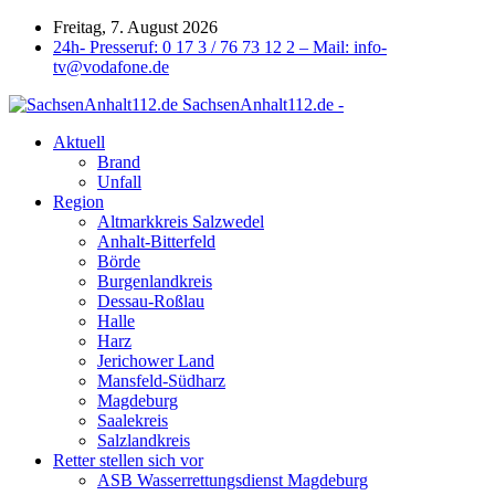
Freitag, 7. August 2026
24h- Presseruf: 0 17 3 / 76 73 12 2 – Mail: info-
tv@vodafone.de
SachsenAnhalt112.de -
Aktuell
Brand
Unfall
Region
Altmarkkreis Salzwedel
Anhalt-Bitterfeld
Börde
Burgenlandkreis
Dessau-Roßlau
Halle
Harz
Jerichower Land
Mansfeld-Südharz
Magdeburg
Saalekreis
Salzlandkreis
Retter stellen sich vor
ASB Wasserrettungsdienst Magdeburg