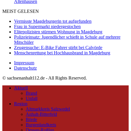
Altenhausen
MEIST GELESEN
Vermisste Magdeburgerin tot aufgefunden
Frau in Supermarkt niedergestochen
Elitepolizisten stürmen Wohnung in Magdeburg
Polizeieinsatz: Jugendlicher schießt in Schule auf mehrere
Mitschüler
Zeugensuche: E-Bike Fahrer stirbt bei Calvörde
Menschenrettung bei Hochhausbrand in Magdeburg
Impressum
Datenschutz
© sachsenanhalt112.de - All Rights Reserved.
Aktuell
Brand
Unfall
Region
Altmarkkreis Salzwedel
Anhalt-Bitterfeld
Börde
Burgenlandkreis
Dessau-Roßlau