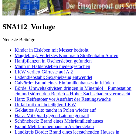
SNA112_Vorlage
Neueste Beiträge
Kinder in Eisleben mit Messer bedroht
Magdeburg: Verletztes Kind nach Straßenbahn-Surfen
Hanfpflanzen in Oschersleben gefunden
Mann in Haldensleben niedergestochen
LKW verliert Gärreste auf A 2
Ladendiebstahl: Sexspielzeug entwendet
Calvörde: Brand eines Einfamilienhauses in Klüden
Börde: Umweltaktivisten dringen in Mineralöl – Pumpstation
ein und stören den Betrieb – Hoher Sachschaden v erursacht
Harz: Reifentöter vor Ausfahrt der Rettungswache
Unfall mit drei beteiligten LKW
Geklautes Auto taucht in Polen wieder auf
Harz: Mit Quad gegen Laterne geprallt
Schönebeck: Brand eines Mehrfamilienhauses
Brand Mehrfamilienhaus in Aschersleben
Landkreis Börde: Brand eines leerstehenden Hauses in