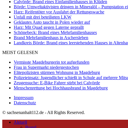
Calvörde: Brand eines Einfamilienhauses in Klüden
Börde: Umweltaktivisten dringen in Mineralöl – Pumpstation e
Harz: Reifentöter vor Ausfahrt der Rettungswache
Unfall mit drei beteiligten LKW
Geklautes Auto taucht in Polen wieder auf
Harz: Mit Quad gegen Laterne geprallt
Schönebeck: Brand eines Mehrfamilienhauses
Brand Mehrfamilienhaus in Aschersleben
Landkreis Börde: Brand eines leerstehenden Hauses in Altenh
MEIST GELESEN
Vermisste Magdeburgerin tot aufgefunden
Frau in Supermarkt niedergestochen
Elitepolizisten stürmen Wohnung in Magdeburg
Polizeieinsatz: Jugendlicher schießt in Schule auf mehrere Mits
Zeugensuche: E-Bike Fahrer stirbt bei Calvörde
Menschenrettung bei Hochhausbrand in Magdeburg
Impressum
Datenschutz
© sachsenanhalt112.de - All Rights Reserved.
Aktuell
Brand