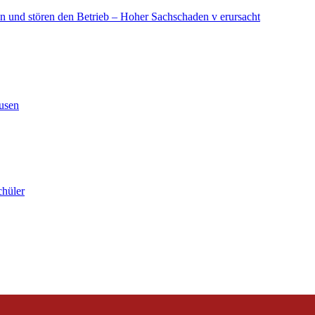
in und stören den Betrieb – Hoher Sachschaden v erursacht
ausen
chüler