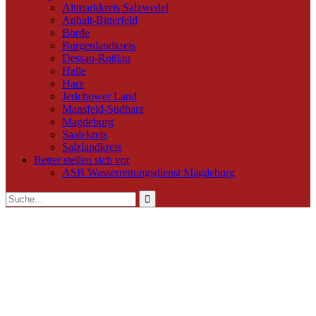
Altmarkkreis Salzwedel
Anhalt-Bitterfeld
Börde
Burgenlandkreis
Dessau-Roßlau
Halle
Harz
Jerichower Land
Mansfeld-Südharz
Magdeburg
Saalekreis
Salzlandkreis
Retter stellen sich vor
ASB Wasserrettungsdienst Magdeburg