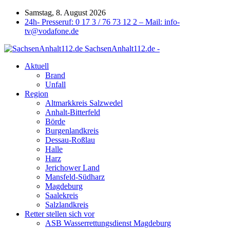
Samstag, 8. August 2026
24h- Presseruf: 0 17 3 / 76 73 12 2 – Mail: info-
tv@vodafone.de
SachsenAnhalt112.de -
Aktuell
Brand
Unfall
Region
Altmarkkreis Salzwedel
Anhalt-Bitterfeld
Börde
Burgenlandkreis
Dessau-Roßlau
Halle
Harz
Jerichower Land
Mansfeld-Südharz
Magdeburg
Saalekreis
Salzlandkreis
Retter stellen sich vor
ASB Wasserrettungsdienst Magdeburg