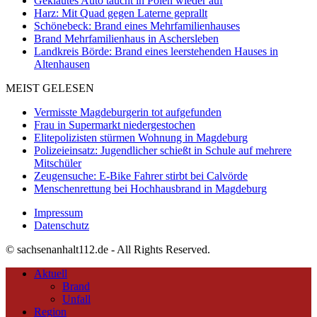
Geklautes Auto taucht in Polen wieder auf
Harz: Mit Quad gegen Laterne geprallt
Schönebeck: Brand eines Mehrfamilienhauses
Brand Mehrfamilienhaus in Aschersleben
Landkreis Börde: Brand eines leerstehenden Hauses in
Altenhausen
MEIST GELESEN
Vermisste Magdeburgerin tot aufgefunden
Frau in Supermarkt niedergestochen
Elitepolizisten stürmen Wohnung in Magdeburg
Polizeieinsatz: Jugendlicher schießt in Schule auf mehrere
Mitschüler
Zeugensuche: E-Bike Fahrer stirbt bei Calvörde
Menschenrettung bei Hochhausbrand in Magdeburg
Impressum
Datenschutz
© sachsenanhalt112.de - All Rights Reserved.
Aktuell
Brand
Unfall
Region