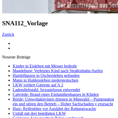
SNA112_Vorlage
Zurück
Neueste Beiträge
Kinder in Eisleben mit Messer bedroht
Magdeburg: Verletztes Kind nach Straßenbahn-Surfen
Hanfpflanzen in Oschersleben gefunden
Mann in Haldensleben niedergestochen
LKW verliert Gärreste auf A 2
Ladendiebstahl: Sexspielzeug entwendet
Calvörde: Brand eines Einfamilienhauses in Klüden
Börde: Umweltaktivisten dringen in Mineralöl – Pumpstation
ein und stören den Betrieb – Hoher Sachschaden v erursacht
Harz: Reifentöter vor Ausfahrt der Rettungswache
Unfall mit drei beteiligten LKW