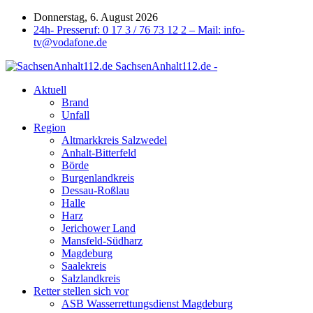
Donnerstag, 6. August 2026
24h- Presseruf: 0 17 3 / 76 73 12 2 – Mail: info-
tv@vodafone.de
SachsenAnhalt112.de -
Aktuell
Brand
Unfall
Region
Altmarkkreis Salzwedel
Anhalt-Bitterfeld
Börde
Burgenlandkreis
Dessau-Roßlau
Halle
Harz
Jerichower Land
Mansfeld-Südharz
Magdeburg
Saalekreis
Salzlandkreis
Retter stellen sich vor
ASB Wasserrettungsdienst Magdeburg