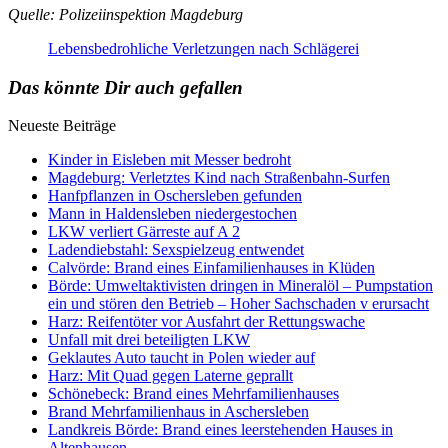
Quelle: Polizeiinspektion Magdeburg
Lebensbedrohliche Verletzungen nach Schlägerei
Das könnte Dir auch gefallen
Neueste Beiträge
Kinder in Eisleben mit Messer bedroht
Magdeburg: Verletztes Kind nach Straßenbahn-Surfen
Hanfpflanzen in Oschersleben gefunden
Mann in Haldensleben niedergestochen
LKW verliert Gärreste auf A 2
Ladendiebstahl: Sexspielzeug entwendet
Calvörde: Brand eines Einfamilienhauses in Klüden
Börde: Umweltaktivisten dringen in Mineralöl – Pumpstation
ein und stören den Betrieb – Hoher Sachschaden v erursacht
Harz: Reifentöter vor Ausfahrt der Rettungswache
Unfall mit drei beteiligten LKW
Geklautes Auto taucht in Polen wieder auf
Harz: Mit Quad gegen Laterne geprallt
Schönebeck: Brand eines Mehrfamilienhauses
Brand Mehrfamilienhaus in Aschersleben
Landkreis Börde: Brand eines leerstehenden Hauses in
Altenhausen