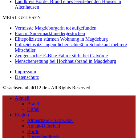
Landkreis Börde: Brand eines leerstehenden Hauses in
Altenhausen
MEIST GELESEN
Vermisste Magdeburgerin tot aufgefunden
Frau in Supermarkt niedergestochen
Elitepolizisten stürmen Wohnung in Magdeburg
Polizeieinsatz: Jugendlicher schießt in Schule auf mehrere
Mitschüler
Zeugensuche: E-Bike Fahrer stirbt bei Calvörde
Menschenrettung bei Hochhausbrand in Magdeburg
Impressum
Datenschutz
© sachsenanhalt112.de - All Rights Reserved.
Aktuell
Brand
Unfall
Region
Altmarkkreis Salzwedel
Anhalt-Bitterfeld
Börde
Burgenlandkreis