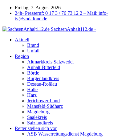
Freitag, 7. August 2026
24h- Presseruf: 0 17 3 / 76 73 12 2 – Mail: info-
tv@vodafone.de
SachsenAnhalt112.de -
Aktuell
Brand
Unfall
Region
Altmarkkreis Salzwedel
Anhalt-Bitterfeld
Börde
Burgenlandkreis
Dessau-Roßlau
Halle
Harz
Jerichower Land
Mansfeld-Südharz
Magdeburg
Saalekreis
Salzlandkreis
Retter stellen sich vor
ASB Wasserrettungsdienst Magdeburg