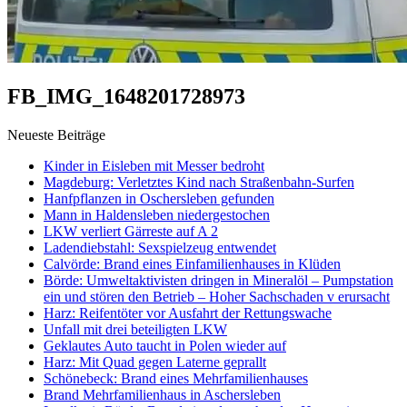
FB_IMG_1648201728973
Neueste Beiträge
Kinder in Eisleben mit Messer bedroht
Magdeburg: Verletztes Kind nach Straßenbahn-Surfen
Hanfpflanzen in Oschersleben gefunden
Mann in Haldensleben niedergestochen
LKW verliert Gärreste auf A 2
Ladendiebstahl: Sexspielzeug entwendet
Calvörde: Brand eines Einfamilienhauses in Klüden
Börde: Umweltaktivisten dringen in Mineralöl – Pumpstation
ein und stören den Betrieb – Hoher Sachschaden v erursacht
Harz: Reifentöter vor Ausfahrt der Rettungswache
Unfall mit drei beteiligten LKW
Geklautes Auto taucht in Polen wieder auf
Harz: Mit Quad gegen Laterne geprallt
Schönebeck: Brand eines Mehrfamilienhauses
Brand Mehrfamilienhaus in Aschersleben