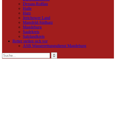
Dessau-Roßlau
Halle
Harz
Jerichower Land
Mansfeld-Südharz
Magdeburg
Saalekreis
Salzlandkreis
Retter stellen sich vor
ASB Wasserrettungsdienst Magdeburg