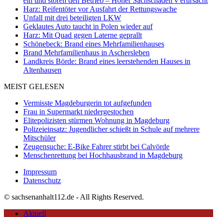
ein und stören den Betrieb – Hoher Sachschaden v erursacht
Harz: Reifentöter vor Ausfahrt der Rettungswache
Unfall mit drei beteiligten LKW
Geklautes Auto taucht in Polen wieder auf
Harz: Mit Quad gegen Laterne geprallt
Schönebeck: Brand eines Mehrfamilienhauses
Brand Mehrfamilienhaus in Aschersleben
Landkreis Börde: Brand eines leerstehenden Hauses in
Altenhausen
MEIST GELESEN
Vermisste Magdeburgerin tot aufgefunden
Frau in Supermarkt niedergestochen
Elitepolizisten stürmen Wohnung in Magdeburg
Polizeieinsatz: Jugendlicher schießt in Schule auf mehrere
Mitschüler
Zeugensuche: E-Bike Fahrer stirbt bei Calvörde
Menschenrettung bei Hochhausbrand in Magdeburg
Impressum
Datenschutz
© sachsenanhalt112.de - All Rights Reserved.
Aktuell