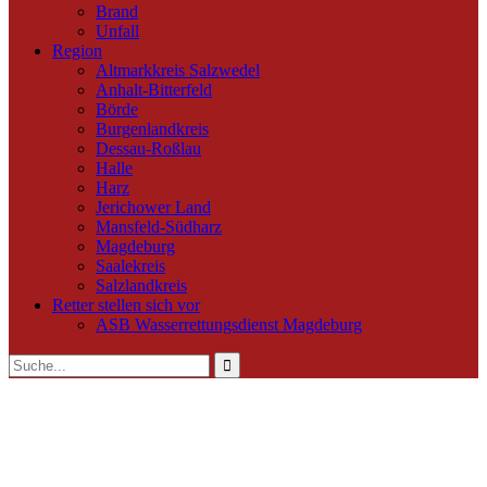
Brand
Unfall
Region
Altmarkkreis Salzwedel
Anhalt-Bitterfeld
Börde
Burgenlandkreis
Dessau-Roßlau
Halle
Harz
Jerichower Land
Mansfeld-Südharz
Magdeburg
Saalekreis
Salzlandkreis
Retter stellen sich vor
ASB Wasserrettungsdienst Magdeburg