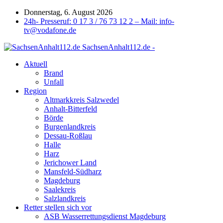
Donnerstag, 6. August 2026
24h- Presseruf: 0 17 3 / 76 73 12 2 – Mail: info-
tv@vodafone.de
SachsenAnhalt112.de -
Aktuell
Brand
Unfall
Region
Altmarkkreis Salzwedel
Anhalt-Bitterfeld
Börde
Burgenlandkreis
Dessau-Roßlau
Halle
Harz
Jerichower Land
Mansfeld-Südharz
Magdeburg
Saalekreis
Salzlandkreis
Retter stellen sich vor
ASB Wasserrettungsdienst Magdeburg