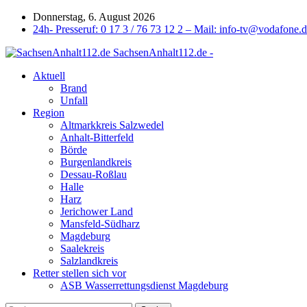
Donnerstag, 6. August 2026
24h- Presseruf: 0 17 3 / 76 73 12 2 – Mail: info-tv@vodafone.
SachsenAnhalt112.de -
Aktuell
Brand
Unfall
Region
Altmarkkreis Salzwedel
Anhalt-Bitterfeld
Börde
Burgenlandkreis
Dessau-Roßlau
Halle
Harz
Jerichower Land
Mansfeld-Südharz
Magdeburg
Saalekreis
Salzlandkreis
Retter stellen sich vor
ASB Wasserrettungsdienst Magdeburg