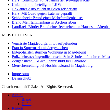
Harz: Reifentöter vor Ausfahrt der Rettungswache
Unfall mit drei beteiligten LKW
Geklautes Auto taucht in Polen wieder auf
Harz: Mit Quad gegen Laterne geprallt
Schönebeck: Brand eines Mehrfamilienhauses
Brand Mehrfamilienhaus in Aschersleben
Landkreis Börde: Brand eines leerstehenden Hauses in Altenh
MEIST GELESEN
Vermisste Magdeburgerin tot aufgefunden
Frau in Supermarkt niedergestochen
Elitepolizisten stürmen Wohnung in Magdeburg
Polizeieinsatz: Jugendlicher schießt in Schule auf mehrere Mits
Zeugensuche: E-Bike Fahrer stirbt bei Calvörde
Menschenrettung bei Hochhausbrand in Magdeburg
Impressum
Datenschutz
© sachsenanhalt112.de - All Rights Reserved.
Aktuell
Brand
Unfall
Region